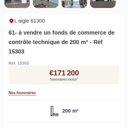
Sarthe pour booster sa
quelles sont les
m
vente
conséquences ?
P
Lire la suite
Lire la suite
L
L aigle 61300
61- à vendre un fonds de commerce de
contrôle technique de 200 m² - Réf
15303
Gratuit
Réf. 15303
Estimez votre bien en ligne.
€171 200
Rapide et gratuit, recevez votre estimation
honoraires inclus
*
en quelques clics.
Nos honoraires
Estimer mon bien maintenant
200 m²