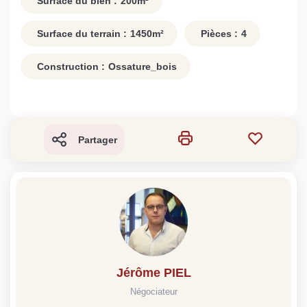
Surface du bien :
200
m²
Surface du terrain :
1450
m²
Pièces :
4
Construction :
Ossature_bois
Partager
Jérôme PIEL
Négociateur