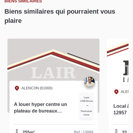
BIENS SIMILAIRES
Biens similaires qui pourraient vous
plaire
ALENCON (61000)
ALENC
Loyer
3 500 €/mois
A louer hyper centre un
Local à l
**
plateau de bureaux
Honoraires
12957
inclus
d'environ 255 m² à Alençon
réf- 13069
255m²
33.14
Ref : 13069