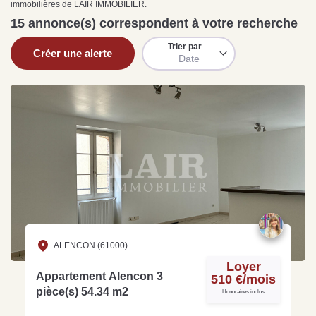
immobilières de LAIR IMMOBILIER.
Sarthe pour booster sa
quelles sont les
m
vente
conséquences ?
P
15 annonce(s) correspondent à votre recherche
Lire la suite
Lire la suite
L
Trier par
Créer une alerte
Date
Gratuit
Estimez votre bien en ligne.
Rapide et gratuit, recevez votre estimation
en quelques clics.
Estimer mon bien maintenant
ALENCON (61000)
Loyer
Appartement Alencon 3
510 €/mois
pièce(s) 54.34 m2
Honoraires inclus