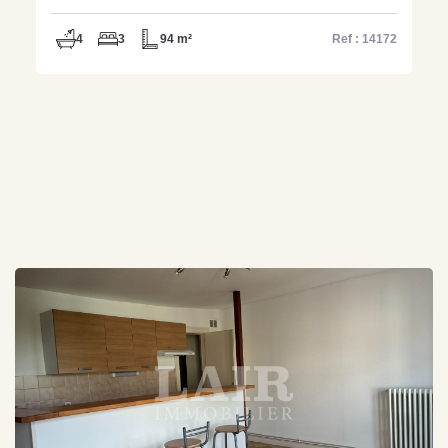
4
3
94 m²
Ref : 14172