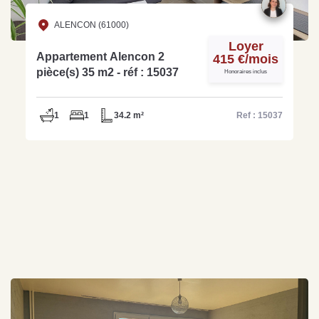
ALENCON (61000)
Loyer
Appartement Alencon 2
415 €/mois
pièce(s) 35 m2 - réf : 15037
Honoraires inclus
1
1
34.2 m²
Ref : 15037