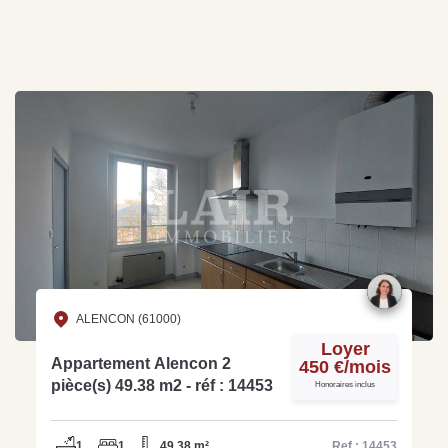
ALENCON (61000)
Loyer
Appartement Alencon 2
450 €/mois
pièce(s) 49.38 m2 - réf : 14453
Honoraires inclus
1
1
49.38 m²
Ref : 14453