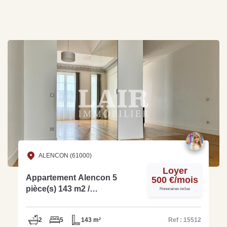
ALENCON (61000)
Loyer
Appartement Alencon 5
500 €/mois
pièce(s) 143 m2 /
Honoraires inclus
COLOCATION / Location par
chambre
2
5
143 m²
Ref : 15512