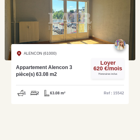
ALENCON (61000)
Loyer
Appartement Alencon 3
620 €/mois
pièce(s) 63.08 m2
Honoraires inclus
1
2
63.08 m²
Ref : 15542