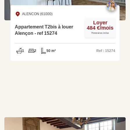
ALENCON (61000)
Loyer
Appartement T2bis à louer
484 €/mois
Alençon - ref 15274
Honoraires inclus
1
2
50 m²
Ref : 15274