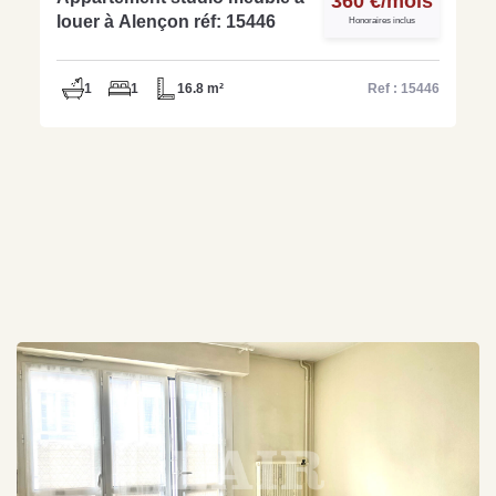
360 €/mois
louer à Alençon réf: 15446
Honoraires inclus
1
1
16.8 m²
Ref : 15446