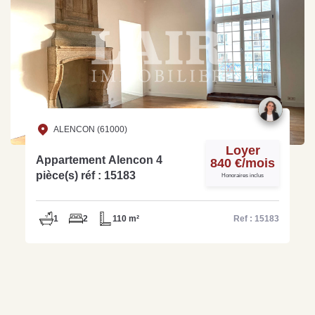
ALENCON (61000)
Loyer
Appartement Alencon 4
840 €/mois
pièce(s) réf : 15183
Honoraires inclus
1
2
110 m²
Ref : 15183