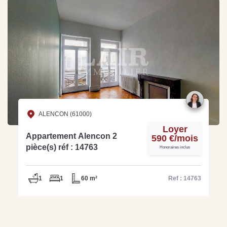
ALENCON (61000)
Loyer
Appartement Alencon 2
590 €/mois
pièce(s) réf : 14763
Honoraires inclus
1
1
60 m²
Ref : 14763