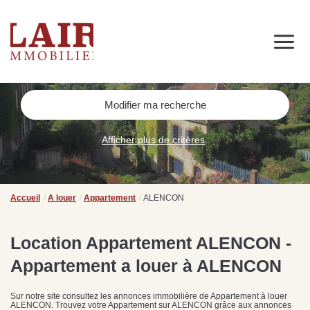
Immobilier
Nous découvrir
Nos services
Contact
SUIVEZ-NOUS SUR LES RÉSEAUX SOCIAUX
Modifier ma recherche
Nos actualités
Afficher plus de critères
NOS CONSEILS IMMO
Conseils immobiliers et actualités
Accueil
A louer
Appartement
ALENCON
pour vous accompagner dans vos projets
Location Appartement ALENCON -
Appartement a louer à ALENCON
de
Se passer d’une
Ce
Procéder à des travaux
estimation immobilière à
n
Sur notre site consultez les annonces immobilière de Appartement à louer
s
d’isolation à Fresnay-sur-
Bagnoles-de-l’Orne :
pr
ALENCON. Trouvez votre Appartement sur ALENCON grâce aux annonces