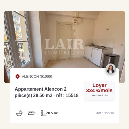
ALENCON (61000)
Loyer
Appartement Alencon 2
334 €/mois
pièce(s) 28.50 m2 - réf : 15518
Honoraires inclus
1
1
28.5 m²
Ref : 15518