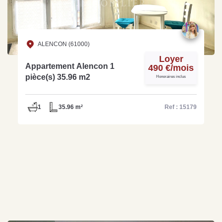
ALENCON (61000)
Loyer
Appartement Alencon 1
490 €/mois
pièce(s) 35.96 m2
Honoraires inclus
1
35.96 m²
Ref : 15179