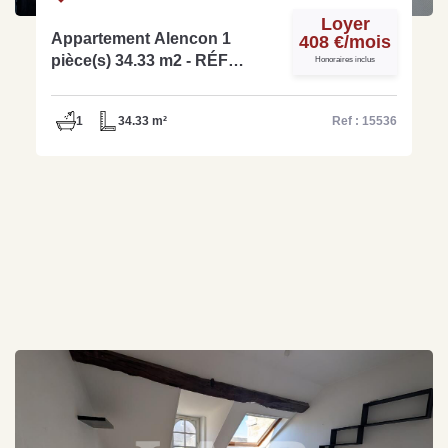
Loyer
Appartement Alencon 1
408 €/mois
pièce(s) 34.33 m2 - RÉF
Honoraires inclus
15536
1
34.33 m²
Ref : 15536