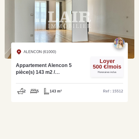
ALENCON (61000)
Loyer
Appartement Alencon 5
500 €/mois
pièce(s) 143 m2 /
Honoraires inclus
COLOCATION / Location par
chambre
2
5
143 m²
Ref : 15512