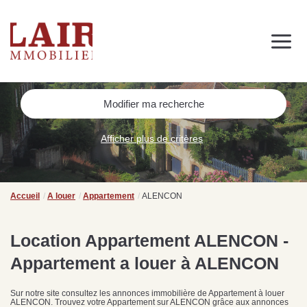
Immobilier
Nous découvrir
Nos services
Contact
SUIVEZ-NOUS SUR LES RÉSEAUX SOCIAUX
Modifier ma recherche
Nos actualités
Afficher plus de critères
NOS CONSEILS IMMO
Conseils immobiliers et actualités
Accueil
A louer
Appartement
ALENCON
pour vous accompagner dans vos projets
Location Appartement ALENCON -
Appartement a louer à ALENCON
de
Se passer d’une
Ce
Procéder à des travaux
estimation immobilière à
n
Sur notre site consultez les annonces immobilière de Appartement à louer
s
d’isolation à Fresnay-sur-
Bagnoles-de-l’Orne :
pr
ALENCON. Trouvez votre Appartement sur ALENCON grâce aux annonces