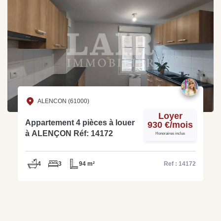
ALENCON (61000)
Loyer
Appartement 4 pièces à louer
930 €/mois
à ALENÇON Réf: 14172
Honoraires inclus
4
3
94 m²
Ref : 14172