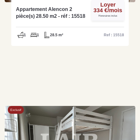
Loyer
Appartement Alencon 2
334 €/mois
pièce(s) 28.50 m2 - réf : 15518
Honoraires inclus
1
1
28.5 m²
Ref : 15518
Exclusif