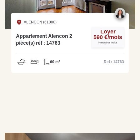
ALENCON (61000)
Loyer
Appartement Alencon 2
590 €/mois
pièce(s) réf : 14763
Honoraires inclus
1
1
60 m²
Ref : 14763