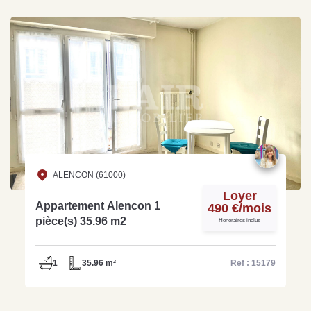
ALENCON (61000)
Loyer
Appartement Alencon 1
490 €/mois
pièce(s) 35.96 m2
Honoraires inclus
1
35.96 m²
Ref : 15179