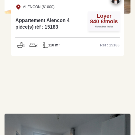
ALENCON (61000)
Loyer
Appartement Alencon 4
840 €/mois
pièce(s) réf : 15183
Honoraires inclus
1
2
110 m²
Ref : 15183