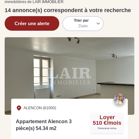
immobilières de LAIR IMMOBILIER.
Sarthe pour booster sa
quelles sont les
m
vente
conséquences ?
P
14 annonce(s) correspondent à votre recherche
Lire la suite
Lire la suite
L
Trier par
Créer une alerte
Date
Gratuit
Estimez votre bien en ligne.
Rapide et gratuit, recevez votre estimation
en quelques clics.
Estimer mon bien maintenant
ALENCON (61000)
Loyer
Appartement Alencon 3
510 €/mois
pièce(s) 54.34 m2
Honoraires inclus