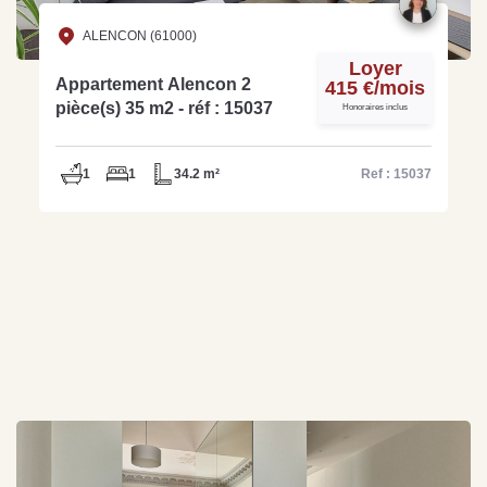
ALENCON (61000)
Loyer
Appartement Alencon 2
415 €/mois
pièce(s) 35 m2 - réf : 15037
Honoraires inclus
1
1
34.2 m²
Ref : 15037