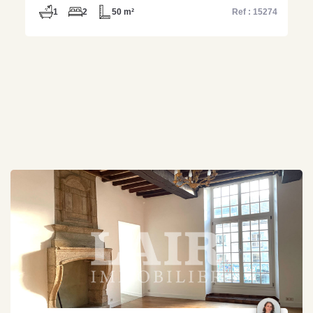
1
2
50 m²
Ref : 15274