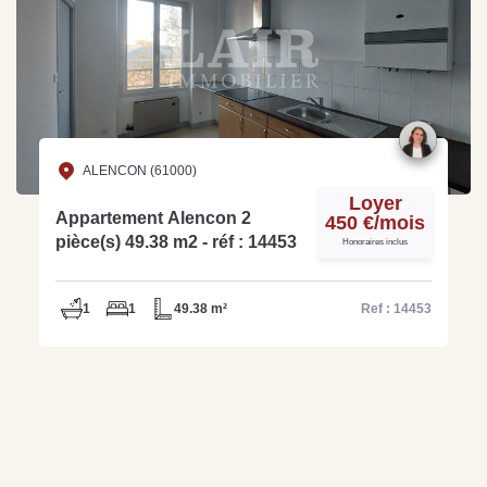
ALENCON (61000)
Loyer
Appartement Alencon 2
450 €/mois
pièce(s) 49.38 m2 - réf : 14453
Honoraires inclus
1
1
49.38 m²
Ref : 14453