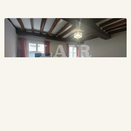
ALENCON (61000)
Loyer
Appartement Alençon 4
660 €/mois
pièce(s) 73.64 m2
Honoraires inclus
1
3
73.64 m²
Ref : 14570