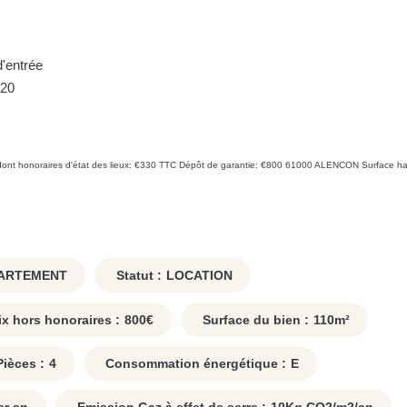
d'entrée
.20
dont honoraires d'état des lieux: €330 TTC
Dépôt de garantie: €800
61000 ALENCON
Surface ha
ARTEMENT
Statut :
LOCATION
ix hors honoraires :
800
€
Surface du bien :
110
m²
ièces :
4
Consommation énergétique :
E