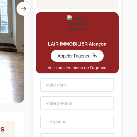
LAIR IMMOBILIER Alençon
Appeler l'agence
uit
Voir tous les biens de l'agence
imez votre bien en ligne.
ide et gratuit, recevez votre estimation en
lques clics.
Estimer mon bien maintenant
is