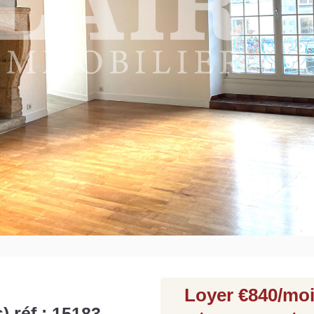
Grat
Est
Rap
que
Loyer €840/mo
 réf : 15183