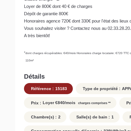
Loyer de 800€ dont 40 € de charges
Dépôt de garantie 800€
Honoraires agence 720€ dont 330€ pour l'état des lieux 
Vous souhaitez visiter ? Contactez nous au 02.33.28.20
A très bientôt!
*
dont charges récupérables: €40/mois
Honoraires charge locataire: €720 TTC
110m²
Détails
Référence :
15183
Type de propriété :
APP
Loyer €840/mois
Prix :
Pr
charges comprises **
Chambre(s) :
2
Salle(s) de bain :
1
P