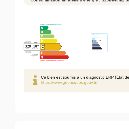
Consommation annuelle d'énergie :
329
kWh/m2 pa
Ce bien est soumis à un diagnostic ERP (État de
https://www.georisques.gouv.fr/