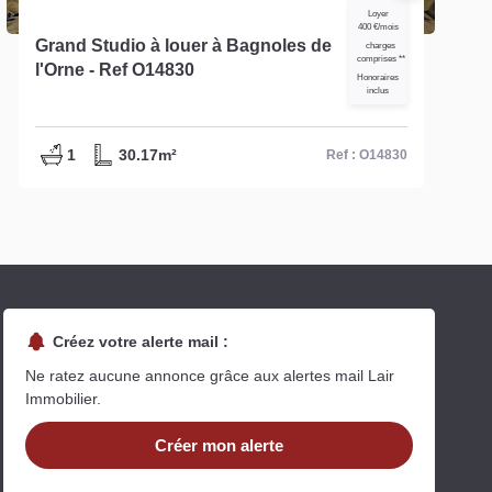
Loyer
400 €/mois
Grand Studio à louer à Bagnoles de
charges
comprises **
l'Orne - Ref O14830
Honoraires
inclus
1
30.17m²
Ref : O14830
Créez votre alerte mail :
Ne ratez aucune annonce grâce aux alertes mail Lair
Immobilier.
Créer mon alerte