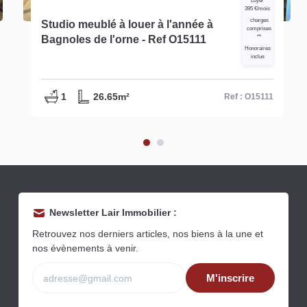
Loyer
395 €/mois
charges
Studio meublé à louer à l'année à
comprises
Bagnoles de l'orne - Ref O15111
**
Honoraires
inclus
1
26.65m²
Ref : O15111
Newsletter Lair Immobilier :
Retrouvez nos derniers articles, nos biens à la une et
nos évènements à venir.
M'inscrire