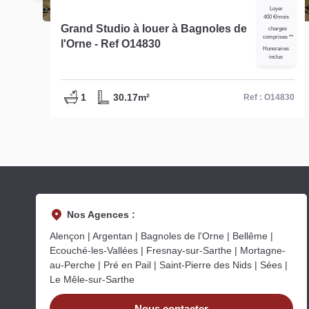
s
Loyer
400 €/mois
Grand Studio à louer à Bagnoles de
es
charges
comprises **
l'Orne - Ref O14830
s
Honoraires
inclus
1
30.17m²
11
Ref : O14830
Nos Agences :
Alençon | Argentan | Bagnoles de l'Orne | Bellême |
Ecouché-les-Vallées | Fresnay-sur-Sarthe | Mortagne-
au-Perche | Pré en Pail | Saint-Pierre des Nids | Sées |
Le Mêle-sur-Sarthe
Nous contacter