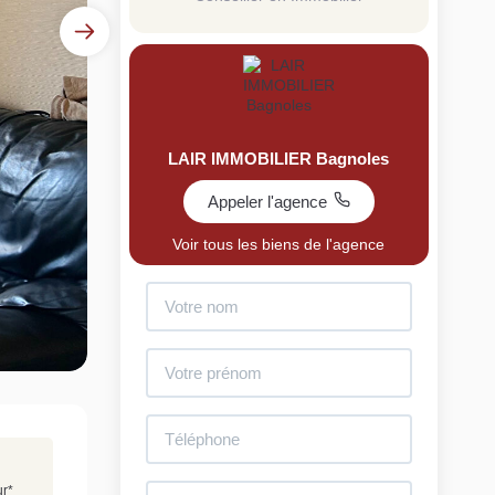
LAIR IMMOBILIER Bagnoles
Appeler l'agence
uit
Voir tous les biens de l'agence
imez votre bien en ligne.
ide et gratuit, recevez votre estimation en
lques clics.
Estimer mon bien maintenant
ur
*