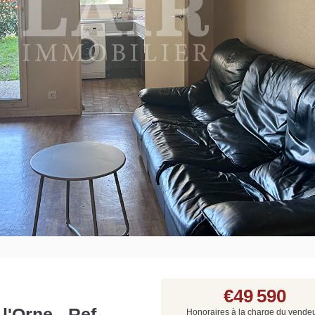
Grat
Est
Rap
que
€49 590
l'Orne - Ref
Honoraires à la charge du vende