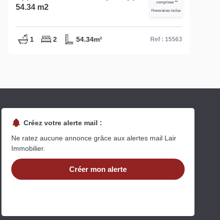
comprises **
réf : 14763
Honoraires inclus
1
1
60m²
Ref : 14763
Créez votre alerte mail :
Ne ratez aucune annonce grâce aux alertes mail Lair
Immobilier.
Créer mon alerte