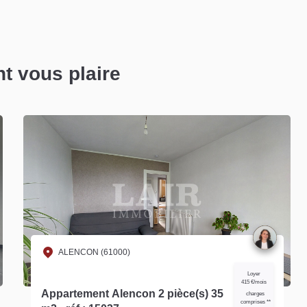
nt vous plaire
ALENCON (61000)
Loyer 510 €/mois
Appartement Alencon 3 pièce(s)
charges