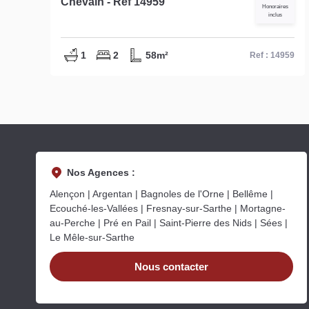
m2 - réf : 15037
Honoraires
inclus
1
1
34.2m²
59
Ref : 15037
Nos Agences :
Alençon | Argentan | Bagnoles de l'Orne | Bellême |
Ecouché-les-Vallées | Fresnay-sur-Sarthe | Mortagne-
au-Perche | Pré en Pail | Saint-Pierre des Nids | Sées |
Le Mêle-sur-Sarthe
Nous contacter