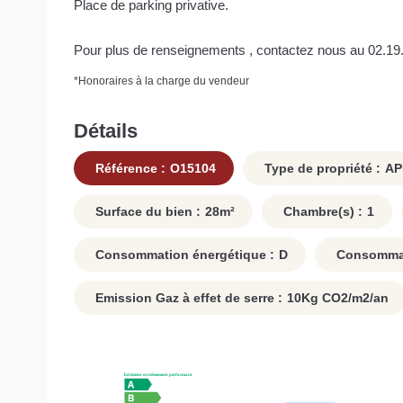
Place de parking privative.
Pour plus de renseignements , contactez nous au 02.19
*
Honoraires à la charge du vendeur
Détails
Référence :
O15104
Type de propriété :
AP
Surface du bien :
28
m²
Chambre(s) :
1
Consommation énergétique :
D
Consommati
Emission Gaz à effet de serre :
10
Kg CO2/m2/an