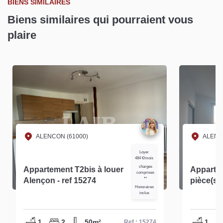
BIENS SIMILAIRES
Biens similaires qui pourraient vous
plaire
ALENCON (61000)
ALENC
Loyer
484 €/mois
charges
Appartement T2bis à louer
Apparte
comprises
Alençon - ref 15274
**
pièce(s) 
Honoraires
14453
inclus
1
2
50m²
1
Ref : 15274