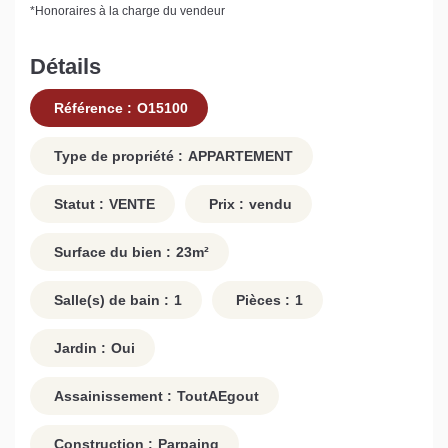
*
Honoraires à la charge du vendeur
Détails
Référence :
O15100
Type de propriété :
APPARTEMENT
Statut :
VENTE
Prix :
vendu
Surface du bien :
23
m²
Salle(s) de bain :
1
Pièces :
1
Jardin :
Oui
Assainissement :
ToutAEgout
Construction :
Parpaing