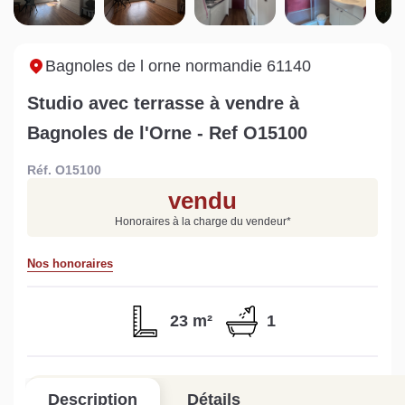
Sarthe pour booster sa
quelles sont les
m
vente
conséquences ?
P
Lire la suite
Lire la suite
L
Bagnoles de l orne normandie 61140
Studio avec terrasse à vendre à
Bagnoles de l'Orne - Ref O15100
Réf. O15100
Gratuit
vendu
Estimez votre bien en ligne.
Honoraires à la charge du vendeur
*
Rapide et gratuit, recevez votre estimation
en quelques clics.
Nos honoraires
Estimer mon bien maintenant
23 m²
1
Description
Détails