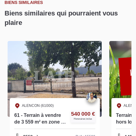
BIENS SIMILAIRES
Biens similaires qui pourraient vous
plaire
ALENCON (61000)
ALENC
540 000 €
61 - Terrain à vendre
Terrain à
Honoraires inclus
de 3 559 m² en zone à
hors lot
vocation d'activité et
13826
de commerce de détail