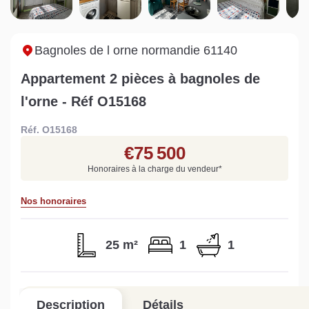
Sarthe pour booster sa
quelles sont les
m
vente
conséquences ?
P
Lire la suite
Lire la suite
L
Bagnoles de l orne normandie 61140
Appartement 2 pièces à bagnoles de
l'orne - Réf O15168
Réf. O15168
Gratuit
€75 500
Estimez votre bien en ligne.
Honoraires à la charge du vendeur
*
Rapide et gratuit, recevez votre estimation
en quelques clics.
Nos honoraires
Estimer mon bien maintenant
25 m²
1
1
Description
Détails