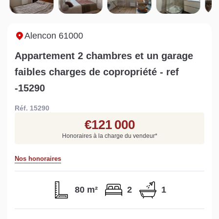
Nids : guide d’achat
démarches à
S
immobilier
entreprendre ?
v
Lire la suite
Lire la suite
L
Alencon 61000
Appartement 2 chambres et un garage
faibles charges de copropriété - ref
-15290
Gratuit
Réf. 15290
Estimez votre bien en ligne.
€121 000
Rapide et gratuit, recevez votre estimation
Honoraires à la charge du vendeur
*
en quelques clics.
Nos honoraires
Estimer mon bien maintenant
80 m²
2
1