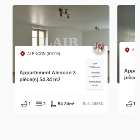
ALENC
ALENCON (61000)
Loyer
510 €/mois
Apparte
Appartement Alencon 3
charges
comprises **
pièce(s) 
pièce(s) 54.34 m2
Honoraires
inclus
1
2
54.34m²
1
Ref : 15563