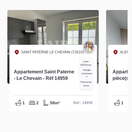
SAINT PATERNE LE CHEVAIN (72610)
ALENC
Loyer
625 €/mois
charges
Appartement Saint Paterne
Apparte
comprises
- Le Chevain - Réf 14959
**
pièce(s) 
Honoraires
inclus
1
2
58m²
1
Ref : 14959