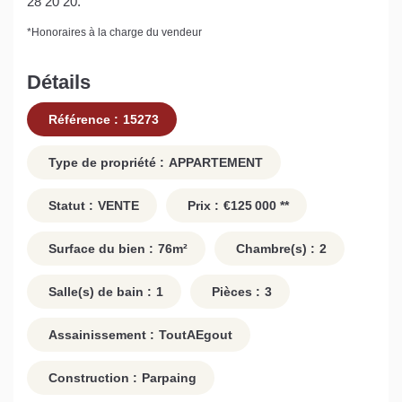
28 20 20.
*
Honoraires à la charge du vendeur
Détails
Référence :
15273
Type de propriété :
APPARTEMENT
Statut :
VENTE
Prix :
€125 000
**
Surface du bien :
76
m²
Chambre(s) :
2
Salle(s) de bain :
1
Pièces :
3
Assainissement :
ToutAEgout
Construction :
Parpaing