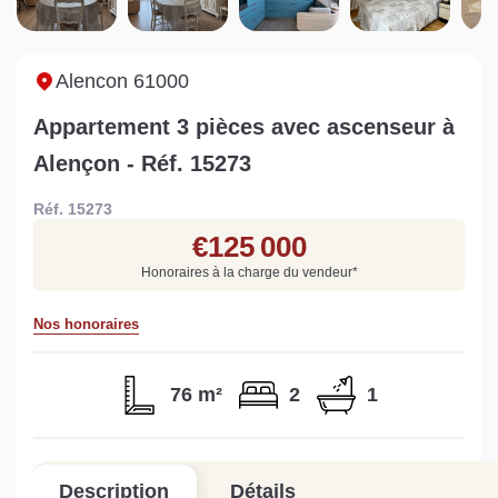
Sarthe pour booster sa
quelles sont les
m
vente
conséquences ?
P
Lire la suite
Lire la suite
L
Alencon 61000
Appartement 3 pièces avec ascenseur à
Alençon - Réf. 15273
Réf. 15273
Gratuit
€125 000
Estimez votre bien en ligne.
Honoraires à la charge du vendeur
*
Rapide et gratuit, recevez votre estimation
en quelques clics.
Nos honoraires
Estimer mon bien maintenant
76 m²
2
1
Description
Détails