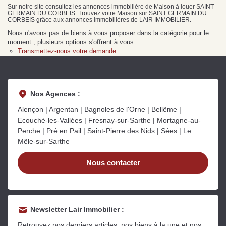
Sarthe pour booster sa
quelles sont les
m
Sur notre site consultez les annonces immobilière de Maison à louer SAINT
GERMAIN DU CORBEIS. Trouvez votre Maison sur SAINT GERMAIN DU
vente
conséquences ?
P
CORBEIS grâce aux annonces immobilières de LAIR IMMOBILIER.
Lire la suite
Lire la suite
L
Nous n'avons pas de biens à vous proposer dans la catégorie pour le
moment , plusieurs options s'offrent à vous :
Transmettez-nous votre demande
Nos Agences :
Gratuit
Alençon | Argentan | Bagnoles de l'Orne | Bellême |
Estimez votre bien en ligne.
Ecouché-les-Vallées | Fresnay-sur-Sarthe | Mortagne-au-
Perche | Pré en Pail | Saint-Pierre des Nids | Sées | Le
Rapide et gratuit, recevez votre estimation
Mêle-sur-Sarthe
en quelques clics.
Nous contacter
Estimer mon bien maintenant
Newsletter Lair Immobilier :
Retrouvez nos derniers articles, nos biens à la une et nos