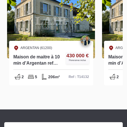
ARGENTAN (61200)
ARGEN
430 000 €
Maison de maitre à 10
Maison d
Honoraires inclus
min d'Argentan ref
min d'Ar
T14132
S14132
2
5
206m²
2
Ref : T14132