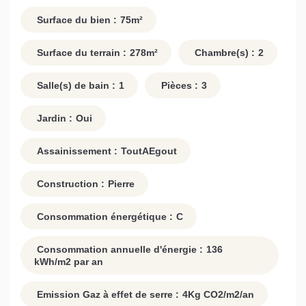
Surface du bien :
75
m²
Surface du terrain :
278
m²
Chambre(s) :
2
Salle(s) de bain :
1
Pièces :
3
Jardin :
Oui
Assainissement :
ToutAEgout
Construction :
Pierre
Consommation énergétique :
C
Consommation annuelle d'énergie :
136
kWh/m2 par an
Emission Gaz à effet de serre :
4
Kg CO2/m2/an