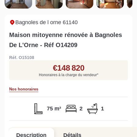
Sarthe pour booster sa
quelles sont les
m
vente
conséquences ?
P
Lire la suite
Lire la suite
L
Bagnoles de l orne 61140
Maison mitoyenne rénovée à Bagnoles
De L'Orne - Réf O14209
Réf. O15108
Gratuit
€148 820
Estimez votre bien en ligne.
Honoraires à la charge du vendeur
*
Rapide et gratuit, recevez votre estimation
en quelques clics.
Nos honoraires
Estimer mon bien maintenant
75 m²
2
1
Description
Détails