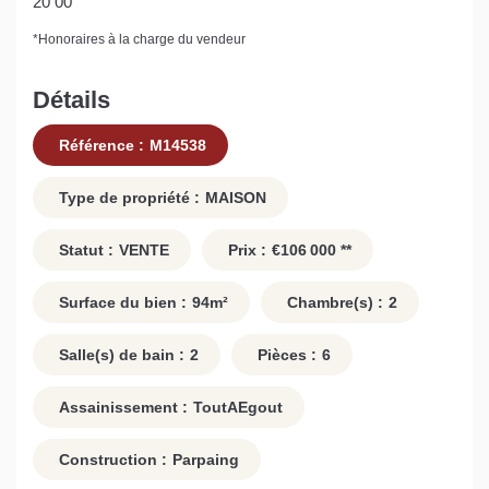
20 00
*
Honoraires à la charge du vendeur
Détails
Référence :
M14538
Type de propriété :
MAISON
Statut :
VENTE
Prix :
€106 000
**
Surface du bien :
94
m²
Chambre(s) :
2
Salle(s) de bain :
2
Pièces :
6
Assainissement :
ToutAEgout
Construction :
Parpaing