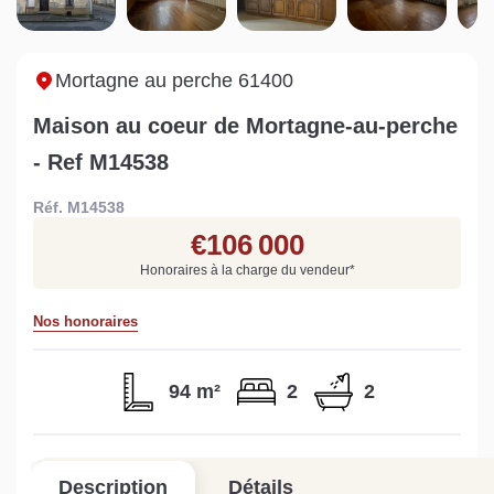
Sarthe pour booster sa
quelles sont les
m
vente
conséquences ?
P
Lire la suite
Lire la suite
L
Mortagne au perche 61400
Maison au coeur de Mortagne-au-perche
- Ref M14538
Réf. M14538
Gratuit
€106 000
Estimez votre bien en ligne.
Honoraires à la charge du vendeur
*
Rapide et gratuit, recevez votre estimation
en quelques clics.
Nos honoraires
Estimer mon bien maintenant
94 m²
2
2
Description
Détails