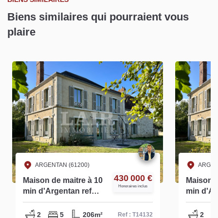
Biens similaires qui pourraient vous
plaire
ARGENTAN (61200)
ARGEN
430 000 €
Maison de maitre à 10
Maison d
Honoraires inclus
min d'Argentan ref
min d'Ar
T14132
S14132
2
5
206m²
2
Ref : T14132