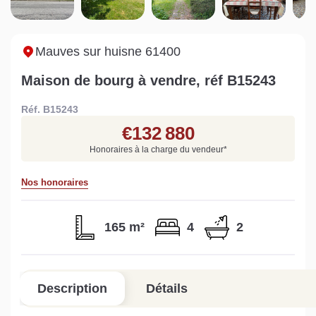
Sarthe pour booster sa
quelles sont les
m
vente
conséquences ?
P
Lire la suite
Lire la suite
L
Mauves sur huisne 61400
Maison de bourg à vendre, réf B15243
Réf. B15243
€132 880
Gratuit
Honoraires à la charge du vendeur
*
Estimez votre bien en ligne.
Nos honoraires
Rapide et gratuit, recevez votre estimation
en quelques clics.
165 m²
4
2
Estimer mon bien maintenant
Description
Détails