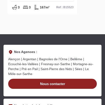
Bellême - Réf B15523
3
3
167m²
Ref : B15523
Nos Agences :
Alençon | Argentan | Bagnoles de l'Orne | Bellême |
Ecouché-les-Vallées | Fresnay-sur-Sarthe | Mortagne-au-
Perche | Pré en Pail | Saint-Pierre des Nids | Sées | Le
Mêle-sur-Sarthe
Nous contacter