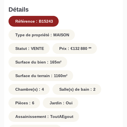
Détails
Référence :
B15243
Type de propriété :
MAISON
Statut :
VENTE
Prix :
€132 880
**
Surface du bien :
165
m²
Surface du terrain :
1160
m²
Chambre(s) :
4
Salle(s) de bain :
2
Pièces :
6
Jardin :
Oui
Assainissement :
ToutAEgout