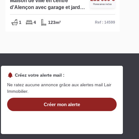
Maison de ville en centre
Honoraires inclus
d'Alençon avec garage et jardin
(1 ch en rdc) - Réf 14599
1
4
123m²
Ref : 14599
Créez votre alerte mail :
Ne ratez aucune annonce grâce aux alertes mail Lair
Immobilier.
Créer mon alerte