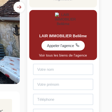
LAIR IMMOBILIER Bellême
Appeler l'agence
uit
Voir tous les biens de l'agence
imez votre bien en ligne.
ide et gratuit, recevez votre estimation en
lques clics.
Estimer mon bien maintenant
ur
*