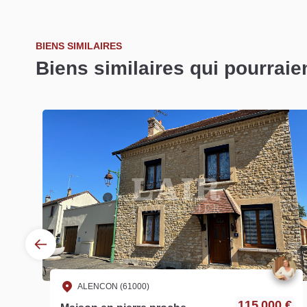
BIENS SIMILAIRES
Biens similaires qui pourraie
ALENCON (61000)
€
115 000 €