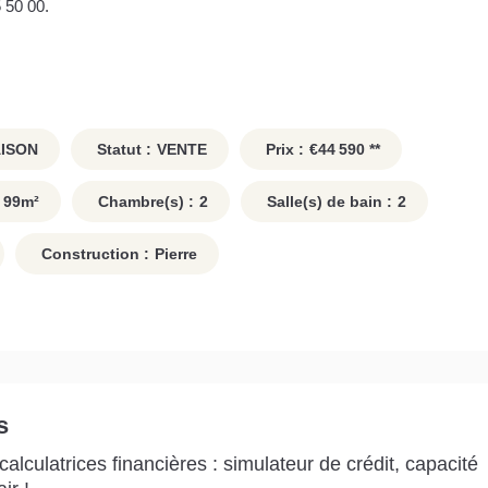
 50 00.
ISON
Statut :
VENTE
Prix :
€44 590
**
99
m²
Chambre(s) :
2
Salle(s) de bain :
2
Construction :
Pierre
s
alculatrices financières : simulateur de crédit, capacité