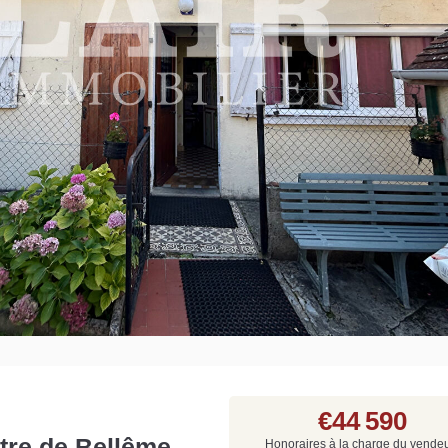
Grat
Est
Rap
que
€44 590
tre de Bellême,
Honoraires à la charge du vende