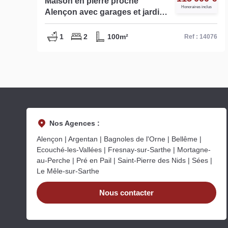
Maison en pierre proche
Honoraires inclus
Alençon avec garages et jardin
- Réf 14076
1
2
100m²
82
Ref : 14076
Nos Agences :
Alençon | Argentan | Bagnoles de l'Orne | Bellême |
Ecouché-les-Vallées | Fresnay-sur-Sarthe | Mortagne-
au-Perche | Pré en Pail | Saint-Pierre des Nids | Sées |
Le Mêle-sur-Sarthe
Nous contacter