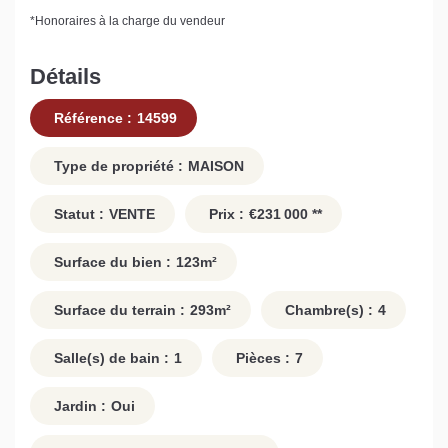
*
Honoraires à la charge du vendeur
Détails
Référence :
14599
Type de propriété :
MAISON
Statut :
VENTE
Prix :
€231 000
**
Surface du bien :
123
m²
Surface du terrain :
293
m²
Chambre(s) :
4
Salle(s) de bain :
1
Pièces :
7
Jardin :
Oui