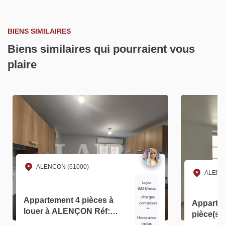
BIENS SIMILAIRES
Biens similaires qui pourraient vous
plaire
ALENCON (61000)
ALENC
Loyer
930 €/mois
charges
Appartement 4 pièces à
Apparte
comprises
louer à ALENÇON Réf:
**
pièce(s)
Honoraires
14172
inclus