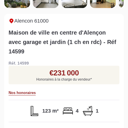
Sarthe pour booster sa
quelles sont les
m
vente
conséquences ?
P
Lire la suite
Lire la suite
L
Alencon 61000
Maison de ville en centre d'Alençon
avec garage et jardin (1 ch en rdc) - Réf
14599
Gratuit
Réf. 14599
Estimez votre bien en ligne.
€231 000
Rapide et gratuit, recevez votre estimation
Honoraires à la charge du vendeur
*
en quelques clics.
Nos honoraires
Estimer mon bien maintenant
123 m²
4
1