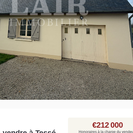
Grat
Est
Rap
que
€212 000
à vendre à Tessé
Honoraires à la charge du vende