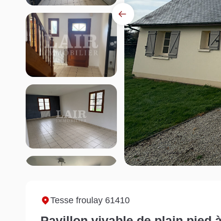
Tesse froulay 61410
Pavillon vivable de plain pied 