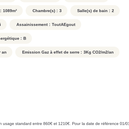
:
1089
m²
Chambre(s) :
3
Salle(s) de bain :
2
i
Assainissement :
ToutAEgout
rgétique :
B
 an
Emission Gaz à effet de serre :
3
Kg CO2/m2/an
 usage standard entre 860€ et 1210€. Pour la date de référence 01/0