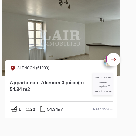
ALENCON (61000)
Loyer 590 €/mois
Appartement Alencon 2 pièce(s)
charges
comprises **
réf : 14763
Honoraires inclus
1
1
60m²
Ref : 14763