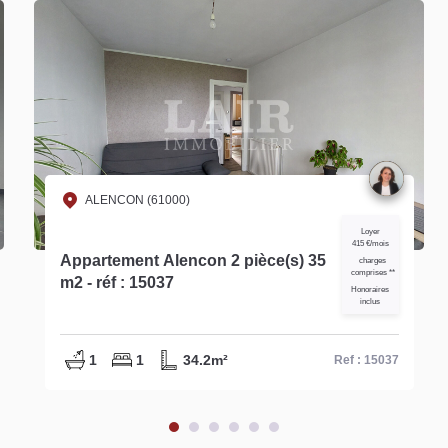
ALENCON (61000)
Loyer 510 €/mois
Appartement Alencon 3 pièce(s)
charges
comprises **
54.34 m2
Honoraires inclus
1
2
54.34m²
Ref : 15563