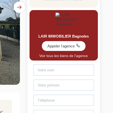
LAIR IMMOBILIER Bagnoles
Appeler l'agence
uit
Voir tous les biens de l'agence
imez votre bien en ligne.
ide et gratuit, recevez votre estimation en
lques clics.
Estimer mon bien maintenant
ur
*