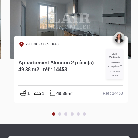
ALENCON (61000)
Loyer
334 €/mois
Appartement Alencon 2 pièce(s)
charges
comprises **
28.50 m2 - réf : 15518
Honoraires
inclus
1
1
28.5m²
Ref : 15518