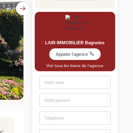
LAIR IMMOBILIER Bagnoles
Appeler l'agence
uit
Voir tous les biens de l'agence
imez votre bien en ligne.
ide et gratuit, recevez votre estimation en
lques clics.
Estimer mon bien maintenant
ur
*