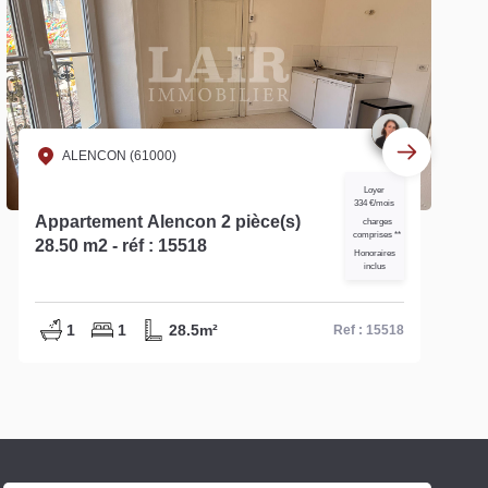
ALENCON (61000)
Loyer
415 €/mois
Appartement Alencon 2 pièce(s) 35
charges
comprises **
m2 - réf : 15037
Honoraires
inclus
1
1
34.2m²
Ref : 15037