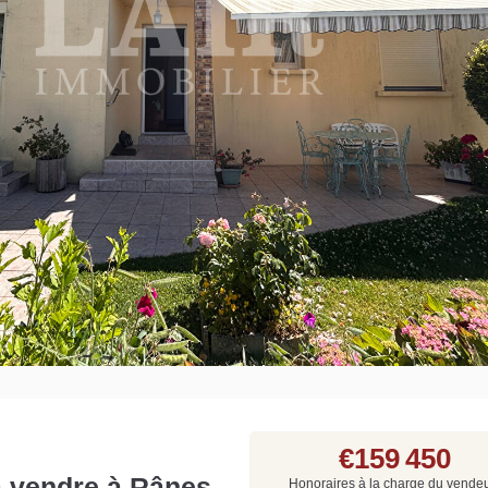
Grat
Est
Rap
que
€159 450
 à vendre à Rânes
Honoraires à la charge du vende