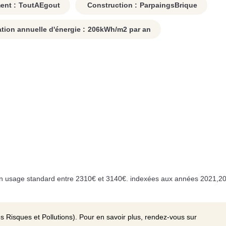
ent :
ToutAEgout
Construction :
ParpaingsBrique
on annuelle d'énergie :
206
kWh/m2 par an
n usage standard entre 2310€ et 3140€. indexées aux années 2021,20
s Risques et Pollutions). Pour en savoir plus, rendez-vous sur