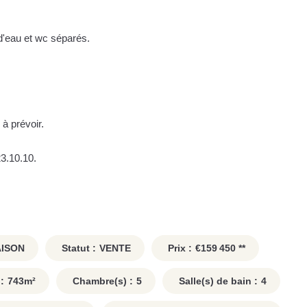
 d'eau et wc séparés.
à prévoir.
3.10.10.
ISON
Statut :
VENTE
Prix :
€159 450
**
:
743
m²
Chambre(s) :
5
Salle(s) de bain :
4