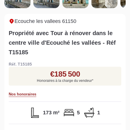
Sarthe pour booster sa
quelles sont les
m
vente
conséquences ?
P
Lire la suite
Lire la suite
L
Ecouche les vallees 61150
Propriété avec Tour à rénover dans le
centre ville d'Ecouché les vallées - Réf
T15185
Gratuit
Réf. T15185
Estimez votre bien en ligne.
€185 500
Rapide et gratuit, recevez votre estimation
Honoraires à la charge du vendeur
*
en quelques clics.
Nos honoraires
Estimer mon bien maintenant
173 m²
5
1