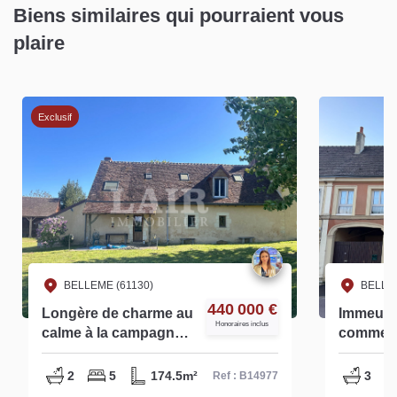
Biens similaires qui pourraient vous
plaire
Exclusif
BELLEME (61130)
BELLEM
440 000 €
Longère de charme au
Immeubl
Honoraires inclus
calme à la campagne -
commerc
B14977
habitatio
Nombre
2
5
174.5m²
3
Ref : B14977
possibil