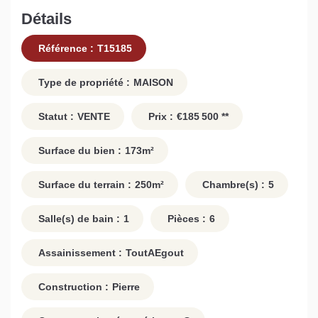
Détails
Référence :
T15185
Type de propriété :
MAISON
Statut :
VENTE
Prix :
€185 500
**
Surface du bien :
173
m²
Surface du terrain :
250
m²
Chambre(s) :
5
Salle(s) de bain :
1
Pièces :
6
Assainissement :
ToutAEgout
Construction :
Pierre