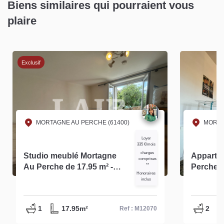
Biens similaires qui pourraient vous
plaire
Exclusif
MORTAGNE AU PERCHE (61400)
MORTA
Loyer
335 €/mois
charges
Studio meublé Mortagne
Apparte
comprises
Au Perche de 17.95 m² -
**
Perche environ 70m² -
Honoraires
Réf. : M12070
M14146
inclus
1
17.95m²
2
Ref : M12070