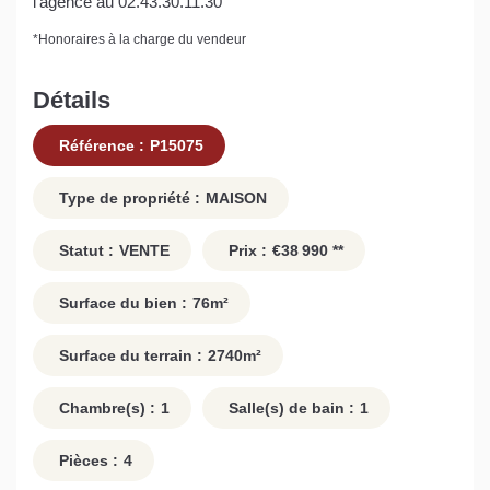
l'agence au 02.43.30.11.30
*
Honoraires à la charge du vendeur
Détails
Référence :
P15075
Type de propriété :
MAISON
Statut :
VENTE
Prix :
€38 990
**
Surface du bien :
76
m²
Surface du terrain :
2740
m²
Chambre(s) :
1
Salle(s) de bain :
1
Pièces :
4