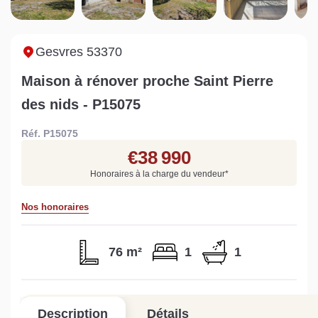
Sarthe pour booster sa
quelles sont les
m
vente
conséquences ?
P
Lire la suite
Lire la suite
L
Gesvres 53370
Maison à rénover proche Saint Pierre
des nids - P15075
Réf. P15075
Gratuit
€38 990
Estimez votre bien en ligne.
Honoraires à la charge du vendeur
*
Rapide et gratuit, recevez votre estimation
en quelques clics.
Nos honoraires
Estimer mon bien maintenant
76 m²
1
1
Description
Détails