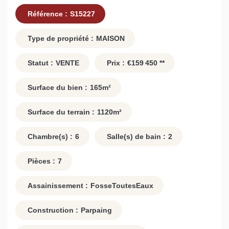
Référence :
S15227
Type de propriété :
MAISON
Statut :
VENTE
Prix :
€159 450
**
Surface du bien :
165
m²
Surface du terrain :
1120
m²
Chambre(s) :
6
Salle(s) de bain :
2
Pièces :
7
Assainissement :
FosseToutesEaux
Construction :
Parpaing