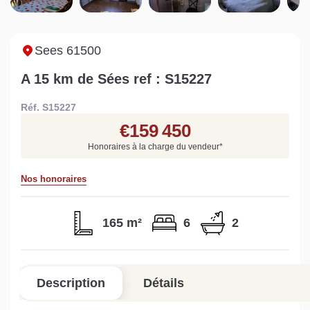
Sarthe pour booster sa
quelles sont les
m
vente
conséquences ?
P
Lire la suite
Lire la suite
L
Sees 61500
A 15 km de Sées ref : S15227
Réf. S15227
€159 450
Gratuit
Honoraires à la charge du vendeur
*
Estimez votre bien en ligne.
Nos honoraires
Rapide et gratuit, recevez votre estimation
en quelques clics.
165 m²
6
2
Estimer mon bien maintenant
Description
Détails