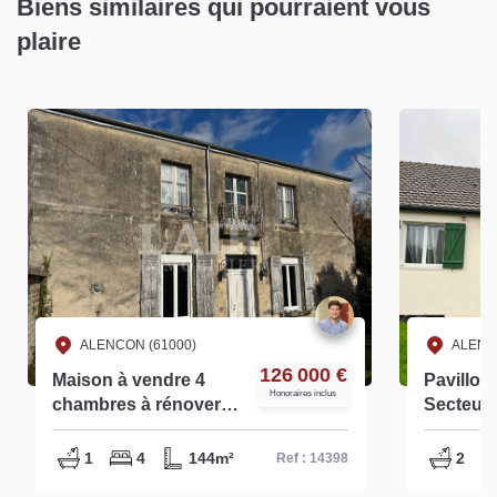
Biens similaires qui pourraient vous
plaire
ALENCON (61000)
ALENC
126 000 €
Maison à vendre 4
Pavillon
Honoraires inclus
chambres à rénover
Secteur 
Alençon - réf - 14398
14448
1
4
144m²
2
Ref : 14398