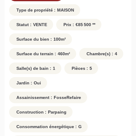
Type de propriété :
MAISON
Statut :
VENTE
Prix :
€85 500
**
Surface du bien :
100
m²
Surface du terrain :
460
m²
Chambre(s) :
4
Salle(s) de bain :
1
Pièces :
5
Jardin :
Oui
Assainissement :
FosseRefaire
Construction :
Parpaing
Consommation énergétique :
G