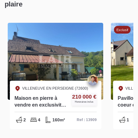
plaire
Exclusif
VILLENEUVE EN PERSEIGNE (72600)
VILLEN
210 000 €
Maison en pierre à
Pavillon 
Honoraires inclus
vendre en exclusivité
coeur d'
axe Alençon-
commerce
Montagne - Réf 13909
L14968
2
4
160m²
1
Ref : 13909