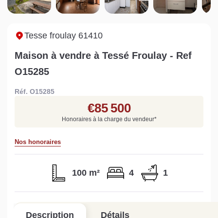
Sarthe pour booster sa
quelles sont les
m
vente
conséquences ?
P
Lire la suite
Lire la suite
L
Tesse froulay 61410
Maison à vendre à Tessé Froulay - Ref
O15285
Réf. O15285
Gratuit
€85 500
Estimez votre bien en ligne.
Honoraires à la charge du vendeur
*
Rapide et gratuit, recevez votre estimation
en quelques clics.
Nos honoraires
Estimer mon bien maintenant
100 m²
4
1
Description
Détails