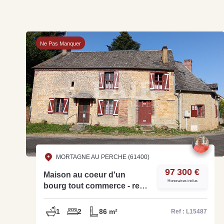
Ne Pas Manquer
MORTAGNE AU PERCHE (61400)
97 300 €
Maison au coeur d'un
Honoraires inclus
bourg tout commerce - ref.
L15487
1
2
86 m²
Ref : L15487