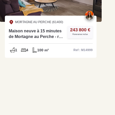
MORTAGNE AU PERCHE (61400)
243 800 €
Maison neuve à 15 minutes
Honoraires inclus
de Mortagne au Perche - réf
: M14999
1
4
100 m²
Ref : M14999