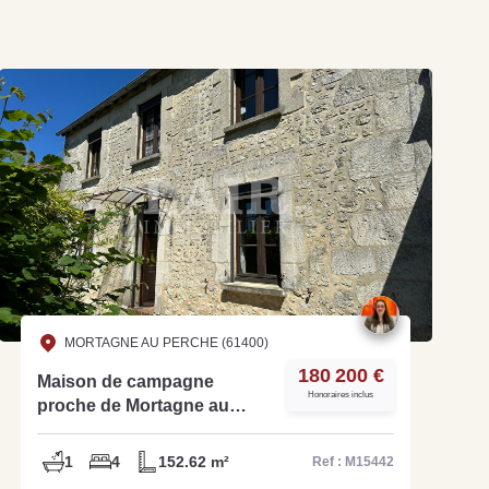
MORTAGNE AU PERCHE (61400)
180 200 €
Maison de campagne
Honoraires inclus
proche de Mortagne au
Perche - M15442
1
4
152.62 m²
Ref : M15442