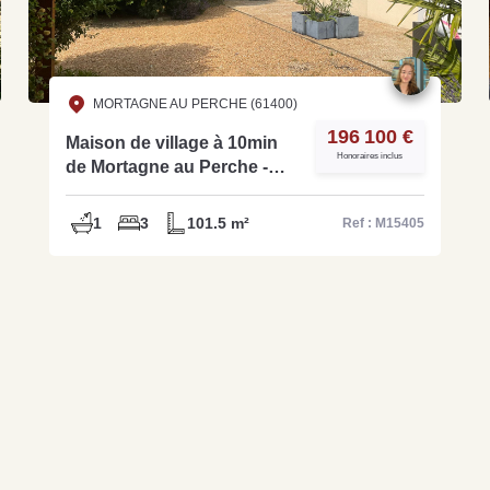
MORTAGNE AU PERCHE (61400)
196 100 €
Maison de village à 10min
Honoraires inclus
de Mortagne au Perche -
Ref M15405
1
3
101.5 m²
Ref : M15405