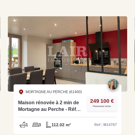
MORTAGNE AU PERCHE (61400)
249 100 €
Maison rénovée à 2 min de
Honoraires inclus
Mortagne au Perche - Réf
M14767
1
3
112.02 m²
Ref : M14767