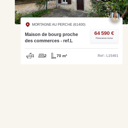
MORTAGNE AU PERCHE (61400)
64 590 €
Maison de bourg proche
Honoraires inclus
des commerces - ref.L
1
2
70 m²
Ref : L15461