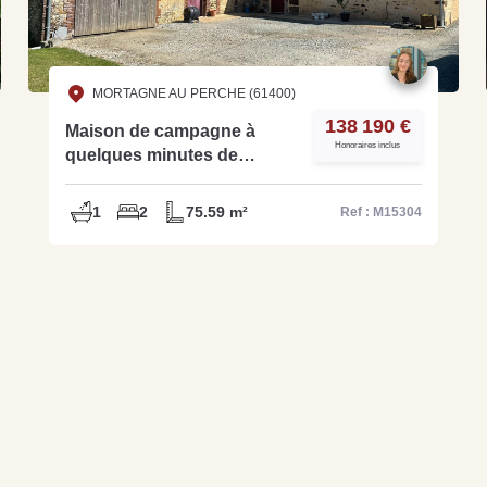
MORTAGNE AU PERCHE (61400)
138 190 €
Maison de campagne à
Honoraires inclus
quelques minutes de
commerces - Ref M15304
1
2
75.59 m²
Ref : M15304