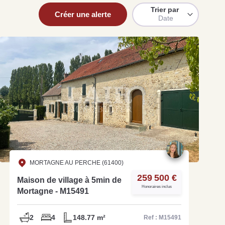
Trier par
Créer une alerte
Date
uit
imez votre bien en ligne.
ide et gratuit, recevez votre estimation en
lques clics.
Estimer mon bien maintenant
MORTAGNE AU PERCHE (61400)
259 500 €
Maison de village à 5min de
Honoraires inclus
Mortagne - M15491
2
4
148.77 m²
Ref : M15491