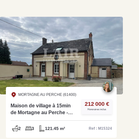
MORTAGNE AU PERCHE (61400)
212 000 €
Maison de village à 15min
Honoraires inclus
de Mortagne au Perche -
Ref M15324
2
3
121.45 m²
Ref : M15324