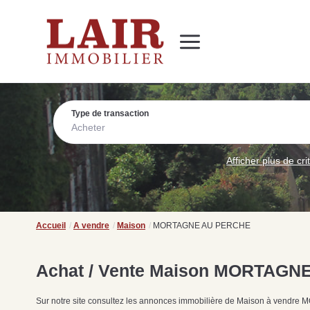
Immobilier
Nous découvrir
Nos services
Contact
SUIVEZ-NOUS SUR LES RÉSEAUX SOCIAUX
Nos actualités
Type de transaction
Acheter
Afficher plus de cri
Accueil
A vendre
Maison
MORTAGNE AU PERCHE
Achat / Vente Maison MORTAGN
Sur notre site consultez les annonces immobilière de Maison à ve