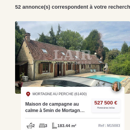
52 annonce(s) correspondent à votre recherc
MORTAGNE AU PERCHE (61400)
527 500 €
Maison de campagne au
Honoraires inclus
calme à 5min de Mortagne-
M15083
2
3
183.44 m²
Ref : M15083