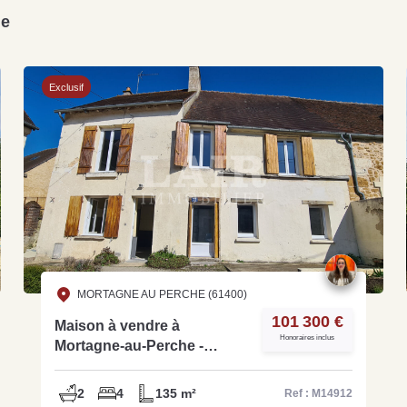
he
Exclusif
Grat
Est
Rap
que
MORTAGNE AU PERCHE (61400)
101 300 €
Maison à vendre à
Honoraires inclus
Mortagne-au-Perche -
M14912
2
4
135 m²
Ref : M14912