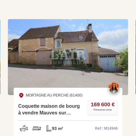
MORTAGNE AU PERCHE (61400)
169 600 €
Coquette maison de bourg
Honoraires inclus
à vendre Mauves sur
Huisne- Réf M14946
1
2
93 m²
Ref : M14946