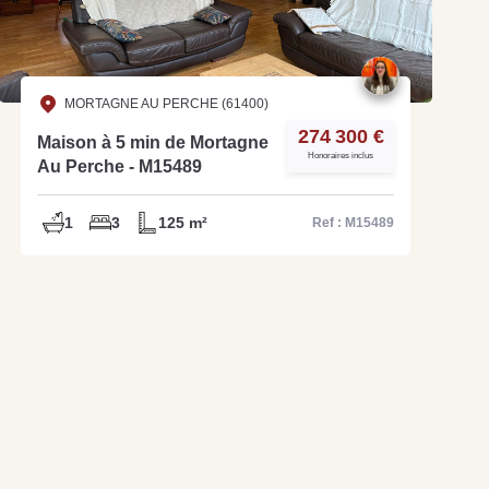
MORTAGNE AU PERCHE (61400)
274 300 €
Maison à 5 min de Mortagne
Honoraires inclus
Au Perche - M15489
1
3
125 m²
Ref : M15489