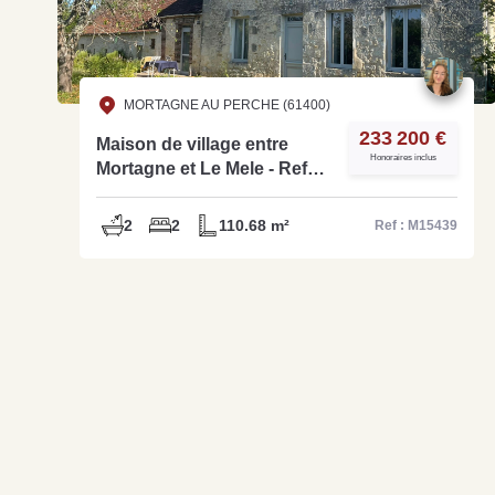
MORTAGNE AU PERCHE (61400)
233 200 €
Maison de village entre
Honoraires inclus
Mortagne et Le Mele - Ref
M15439
2
2
110.68 m²
Ref : M15439