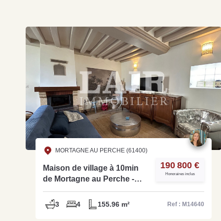
MORTAGNE AU PERCHE (61400)
190 800 €
Maison de village à 10min
Honoraires inclus
de Mortagne au Perche -
Ref M14640
3
4
155.96 m²
Ref : M14640