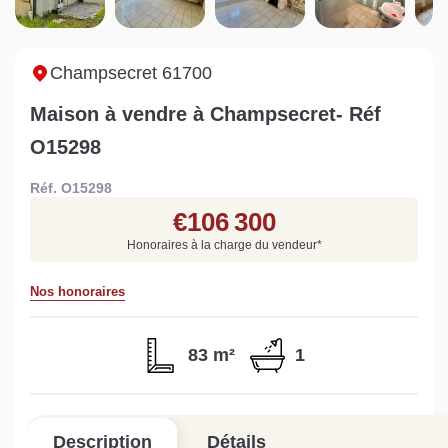
Sarthe pour booster sa
quelles sont les
m
vente
conséquences ?
P
Lire la suite
Lire la suite
L
Champsecret 61700
Maison à vendre à Champsecret- Réf
O15298
Réf. O15298
Gratuit
€106 300
Estimez votre bien en ligne.
Honoraires à la charge du vendeur
*
Rapide et gratuit, recevez votre estimation
en quelques clics.
Nos honoraires
Estimer mon bien maintenant
83 m²
1
Description
Détails