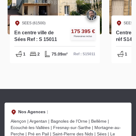
SEES (61500)
SEES (
175 395 €
En centre ville de
Centre-v
Honoraires inclus
Sées Ref : S 15011
réf S145
1
2
75.09m²
1
Ref : S15011
Nos Agences :
Alençon | Argentan | Bagnoles de l'Orne | Bellême |
Ecouché-les-Vallées | Fresnay-sur-Sarthe | Mortagne-au-
Perche | Pré en Pail | Saint-Pierre des Nids | Sées | Le