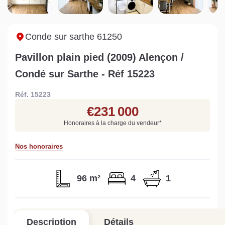
Sarthe pour booster sa
quelles sont les
m
vente
conséquences ?
P
Lire la suite
Lire la suite
L
Conde sur sarthe 61250
Pavillon plain pied (2009) Alençon /
Condé sur Sarthe - Réf 15223
Réf. 15223
Gratuit
€231 000
Estimez votre bien en ligne.
Honoraires à la charge du vendeur
*
Rapide et gratuit, recevez votre estimation
en quelques clics.
Nos honoraires
Estimer mon bien maintenant
96 m²
4
1
Description
Détails