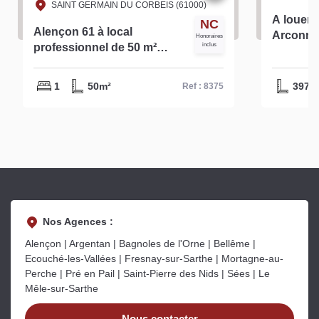
SAINT GERMAIN DU CORBEIS (61000)
A louer 
NC
Alençon 61 à local
Arconnay 
Honoraires
professionnel de 50 m²
inclus
m2 réf:1
environ- réf 8375
1
50m²
397m
Ref : 8375
Nos Agences :
Alençon | Argentan | Bagnoles de l'Orne | Bellême |
Ecouché-les-Vallées | Fresnay-sur-Sarthe | Mortagne-au-
Perche | Pré en Pail | Saint-Pierre des Nids | Sées | Le
Mêle-sur-Sarthe
Nous contacter