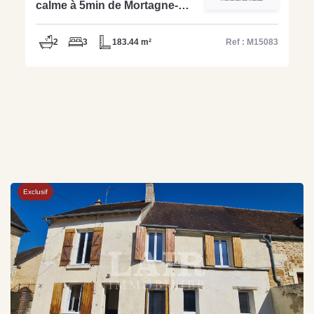
calme à 5min de Mortagne-
M15083
2
3
183.44 m²
Ref : M15083
Exclusif