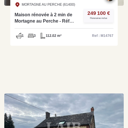
MORTAGNE AU PERCHE (61400)
249 100 €
Maison rénovée à 2 min de
Honoraires inclus
Mortagne au Perche - Réf
M14767
1
3
112.02 m²
Ref : M14767