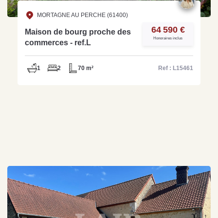
MORTAGNE AU PERCHE (61400)
64 590 €
Maison de bourg proche des
Honoraires inclus
commerces - ref.L
1
2
70 m²
Ref : L15461