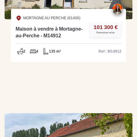
MORTAGNE AU PERCHE (61400)
101 300 €
Maison à vendre à Mortagne-
Honoraires inclus
au-Perche - M14912
2
4
135 m²
Ref : M14912