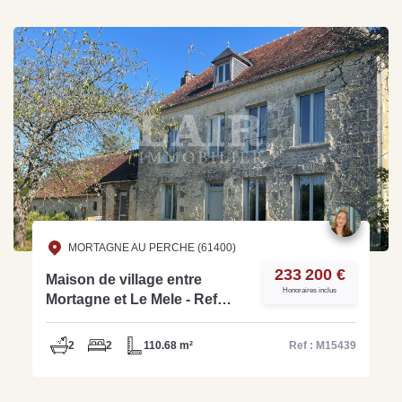
MORTAGNE AU PERCHE (61400)
233 200 €
Maison de village entre
Honoraires inclus
Mortagne et Le Mele - Ref
M15439
2
2
110.68 m²
Ref : M15439