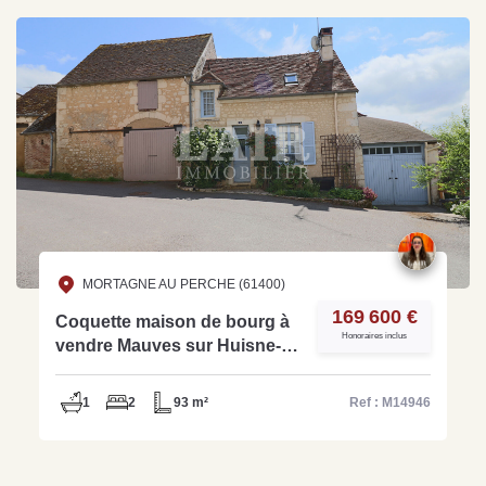
MORTAGNE AU PERCHE (61400)
169 600 €
Coquette maison de bourg à
Honoraires inclus
vendre Mauves sur Huisne-
Réf M14946
1
2
93 m²
Ref : M14946