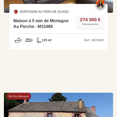
MORTAGNE AU PERCHE (61400)
274 300 €
Maison à 5 min de Mortagne
Honoraires inclus
Au Perche - M15489
1
3
125 m²
Ref : M15489
Ne Pas Manquer