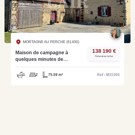
MORTAGNE AU PERCHE (61400)
138 190 €
Maison de campagne à
Honoraires inclus
quelques minutes de
commerces - Ref M15304
1
2
75.59 m²
Ref : M15304