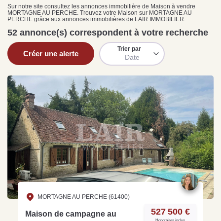
Sarthe pour booster sa
quelles sont les
m
Sur notre site consultez les annonces immobilière de Maison à vendre
MORTAGNE AU PERCHE. Trouvez votre Maison sur MORTAGNE AU
vente
conséquences ?
P
PERCHE grâce aux annonces immobilières de LAIR IMMOBILIER.
Lire la suite
Lire la suite
L
52 annonce(s) correspondent à votre recherche
Trier par
Créer une alerte
Date
Gratuit
Estimez votre bien en ligne.
Rapide et gratuit, recevez votre estimation
en quelques clics.
Estimer mon bien maintenant
MORTAGNE AU PERCHE (61400)
527 500 €
Maison de campagne au
Honoraires inclus