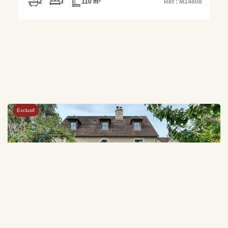
2
3
110 m²
Ref : M14808
Exclusif