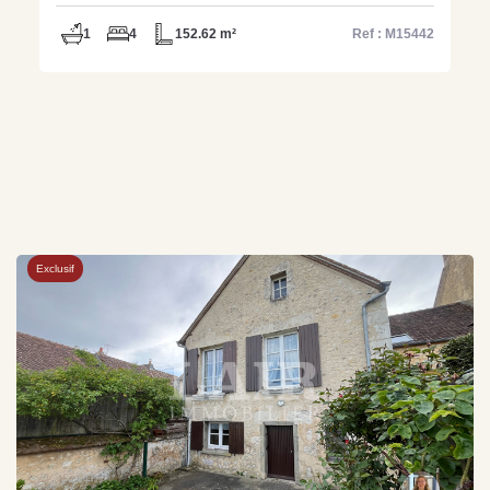
M15442
1
4
152.62 m²
Ref : M15442
Exclusif