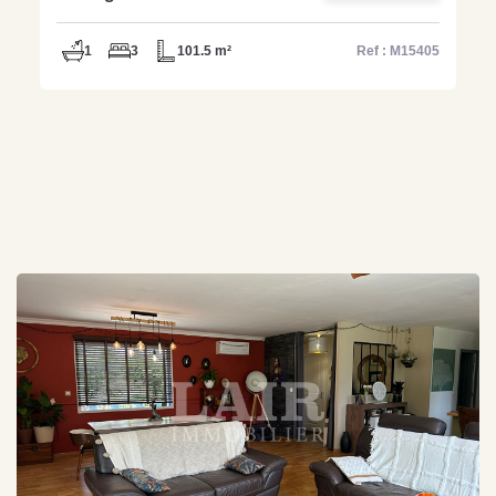
M15405
1
3
101.5 m²
Ref : M15405