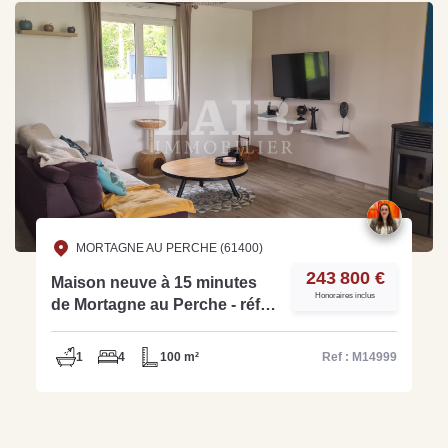
MORTAGNE AU PERCHE (61400)
243 800 €
Maison neuve à 15 minutes
Honoraires inclus
de Mortagne au Perche - réf :
M14999
1
4
100 m²
Ref : M14999