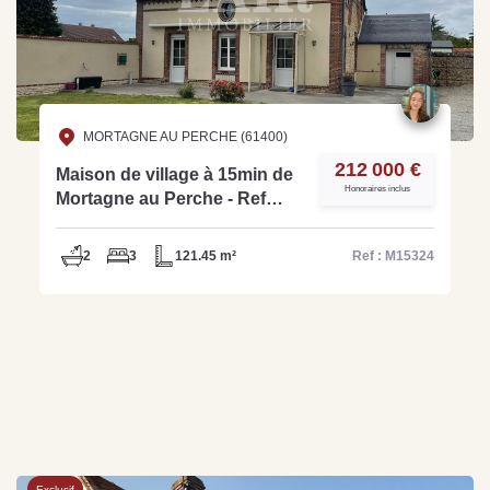
MORTAGNE AU PERCHE (61400)
212 000 €
Maison de village à 15min de
Honoraires inclus
Mortagne au Perche - Ref
M15324
2
3
121.45 m²
Ref : M15324
Exclusif