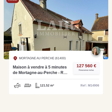
MORTAGNE AU PERCHE (61400)
127 560 €
Maison à vendre à 5 minutes
Honoraires inclus
de Mortagne-au-Perche - Réf
M14906
1
3
121.52 m²
Ref : M14906