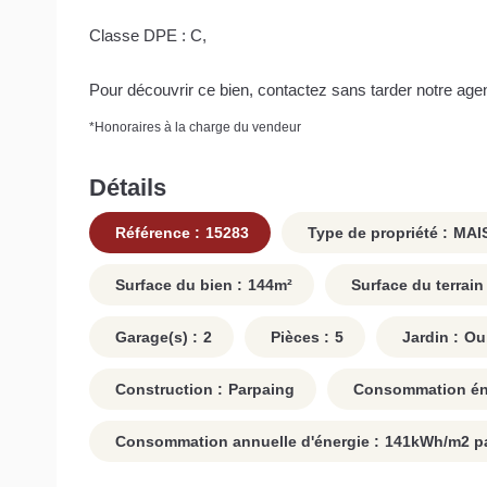
Classe DPE : C,
Pour découvrir ce bien, contactez sans tarder notre age
*
Honoraires à la charge du vendeur
Détails
Référence :
15283
Type de propriété :
MAI
Surface du bien :
144
m²
Surface du terrain 
Garage(s) :
2
Pièces :
5
Jardin :
Ou
Construction :
Parpaing
Consommation éne
Consommation annuelle d'énergie :
141
kWh/m2 pa