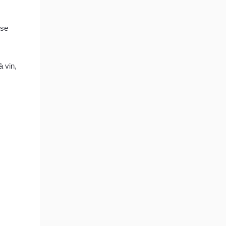
s
sse
 vin,