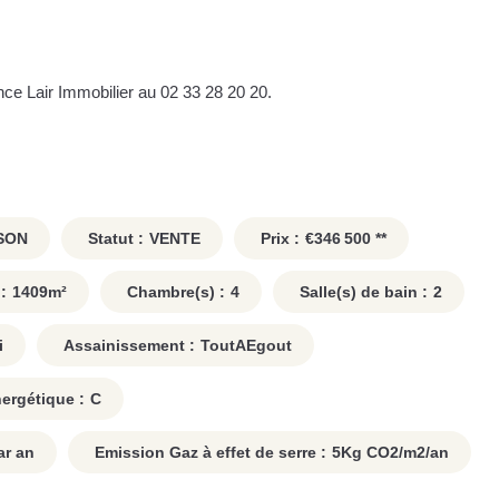
nce Lair Immobilier au 02 33 28 20 20.
SON
Statut :
VENTE
Prix :
€346 500
**
:
1409
m²
Chambre(s) :
4
Salle(s) de bain :
2
i
Assainissement :
ToutAEgout
rgétique :
C
r an
Emission Gaz à effet de serre :
5
Kg CO2/m2/an