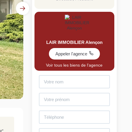
LAIR IMMOBILIER Alençon
Appeler l'agence
uit
Voir tous les biens de l'agence
imez votre bien en ligne.
ide et gratuit, recevez votre estimation en
lques clics.
Estimer mon bien maintenant
ur
*