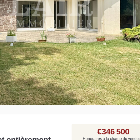
Grat
Est
Rap
que
€346 500
et entièrement
Honoraires à la charge du vende