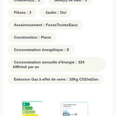
Chambre(s) :
2
Salle(s) de bain :
2
Pièces :
3
Jardin :
Oui
Assainissement :
FosseToutesEaux
Construction :
Pierre
Consommation énergétique :
E
Consommation annuelle d'énergie :
324
kWh/m2 par an
Emission Gaz à effet de serre :
10
Kg CO2/m2/an