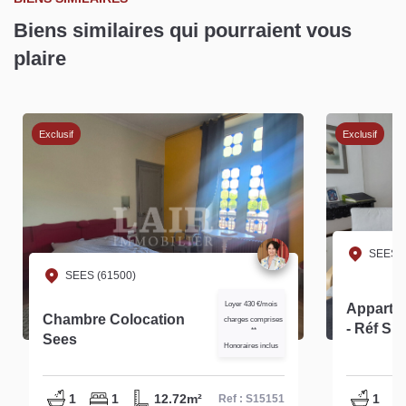
Biens similaires qui pourraient vous
plaire
Exclusif
Exclusif
SEES (
SEES (61500)
Loyer 430 €/mois
Appartem
Chambre Colocation
charges comprises
- Réf S1
**
Sees
Honoraires inclus
1
1
12.72m²
1
Ref : S15151