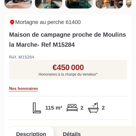
Sarthe pour booster sa
quelles sont les
m
vente
conséquences ?
P
Lire la suite
Lire la suite
L
Mortagne au perche 61400
Maison de campagne proche de Moulins
la Marche- Ref M15284
Réf. M15284
Gratuit
€450 000
Estimez votre bien en ligne.
Honoraires à la charge du vendeur
*
Rapide et gratuit, recevez votre estimation
en quelques clics.
Nos honoraires
Estimer mon bien maintenant
115 m²
2
2
Description
Détails