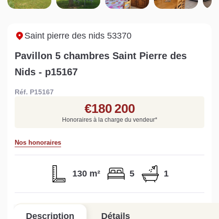
Sarthe pour booster sa
quelles sont les
m
vente
conséquences ?
P
Lire la suite
Lire la suite
L
Saint pierre des nids 53370
Pavillon 5 chambres Saint Pierre des
Nids - p15167
Réf. P15167
Gratuit
€180 200
Estimez votre bien en ligne.
Honoraires à la charge du vendeur
*
Rapide et gratuit, recevez votre estimation
en quelques clics.
Nos honoraires
Estimer mon bien maintenant
130 m²
5
1
Description
Détails