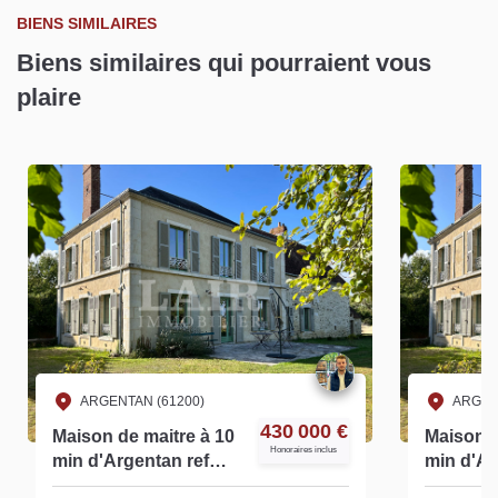
BIENS SIMILAIRES
Biens similaires qui pourraient vous
plaire
ARGENTAN (61200)
ARGEN
430 000 €
Maison de maitre à 10
Maison d
Honoraires inclus
min d'Argentan ref
min d'Ar
T14132
S14132