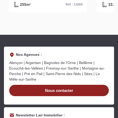
255m²
33.14
Ref : 13069
Nos Agences :
Alençon | Argentan | Bagnoles de l'Orne | Bellême |
Ecouché-les-Vallées | Fresnay-sur-Sarthe | Mortagne-au-
Perche | Pré en Pail | Saint-Pierre des Nids | Sées | Le
Mêle-sur-Sarthe
Nous contacter
Newsletter Lair Immobilier :