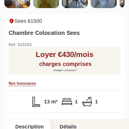
Sarthe pour booster sa
quelles sont les
m
vente
conséquences ?
P
Lire la suite
Lire la suite
L
Sees 61500
Chambre Colocation Sees
Réf. S15152
Loyer €430/mois
Gratuit
charges comprises
Estimez votre bien en ligne.
*
charges comprises
Rapide et gratuit, recevez votre estimation
en quelques clics.
Nos honoraires
Estimer mon bien maintenant
13 m²
1
1
Description
Détails