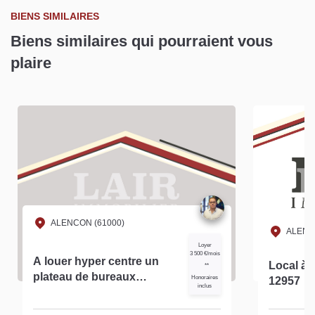
BIENS SIMILAIRES
Biens similaires qui pourraient vous
plaire
ALENCON (61000)
ALENC
Loyer
3 500 €/mois
A louer hyper centre un
Local à l
**
plateau de bureaux
Honoraires
12957
inclus
d'environ 255 m² à Alençon
réf- 13069