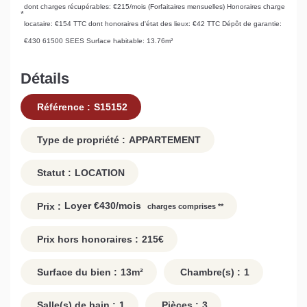
dont charges récupérables: €215/mois (Forfaitaires mensuelles)
Honoraires charge
*
locataire: €154 TTC
dont honoraires d'état des lieux: €42 TTC
Dépôt de garantie:
€430
61500 SEES
Surface habitable: 13.76m²
Détails
Référence :
S15152
Type de propriété :
APPARTEMENT
Statut :
LOCATION
Loyer €430/mois
Prix :
charges comprises **
Prix hors honoraires :
215
€
Surface du bien :
13
m²
Chambre(s) :
1
Salle(s) de bain :
1
Pièces :
3