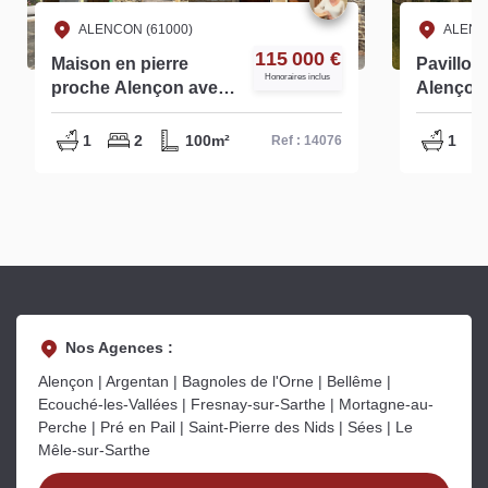
ALENCON (61000)
ALENC
115 000 €
Maison en pierre
Pavillon
Honoraires inclus
proche Alençon avec
Alençon
garages et jardin - Réf
hippodr
14076
14623
1
2
100m²
1
Ref : 14076
Nos Agences :
Alençon | Argentan | Bagnoles de l'Orne | Bellême |
Ecouché-les-Vallées | Fresnay-sur-Sarthe | Mortagne-au-
Perche | Pré en Pail | Saint-Pierre des Nids | Sées | Le
Mêle-sur-Sarthe