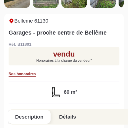
Sarthe pour booster sa
quelles sont les
m
vente
conséquences ?
P
Lire la suite
Lire la suite
L
Belleme 61130
Garages - proche centre de Bellême
Réf. B11801
vendu
Gratuit
Honoraires à la charge du vendeur
*
Estimez votre bien en ligne.
Nos honoraires
Rapide et gratuit, recevez votre estimation
en quelques clics.
60 m²
Estimer mon bien maintenant
Description
Détails