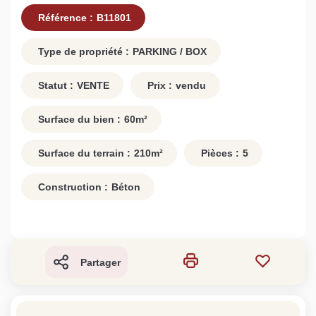
Référence :
B11801
Type de propriété :
PARKING / BOX
Statut :
VENTE
Prix :
vendu
Surface du bien :
60
m²
Surface du terrain :
210
m²
Pièces :
5
Construction :
Béton
Partager