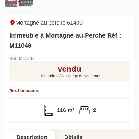
maison à Mortagne-au-
non viabilisé à Pré-en-
Perche
Pail ?
Lire la suite
Lire la suite
Mortagne au perche 61400
Immeuble à Mortagne-au-Perche Réf :
M11046
Réf. M11046
Gratuit
vendu
Estimez votre bien en ligne.
Honoraires à la charge du vendeur
*
Rapide et gratuit, recevez votre estimation
en quelques clics.
Nos honoraires
Estimer mon bien maintenant
116 m²
2
Description
Détails