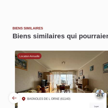
BIENS SIMILAIRES
Biens similaires qui pourraie
Location Annuelle
BAGNOLES DE L ORNE (61140)
s
Loyer