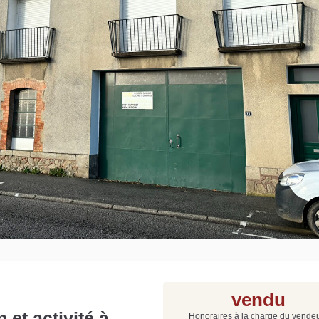
Grat
Est
Rap
que
vendu
et activité à
Honoraires à la charge du vende