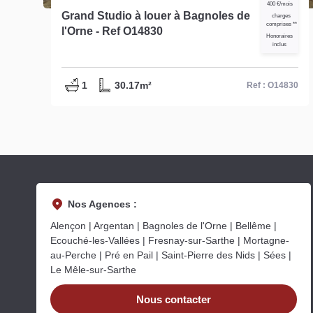
400 €/mois
Grand Studio à louer à Bagnoles de
es
charges
comprises **
l'Orne - Ref O14830
s
Honoraires
inclus
1
30.17m²
11
Ref : O14830
Nos Agences :
Alençon | Argentan | Bagnoles de l'Orne | Bellême |
Ecouché-les-Vallées | Fresnay-sur-Sarthe | Mortagne-
au-Perche | Pré en Pail | Saint-Pierre des Nids | Sées |
Le Mêle-sur-Sarthe
Nous contacter