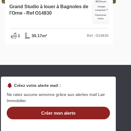
400 €/mois
Grand Studio à louer à Bagnoles de
charges
comprises **
l'Orne - Ref O14830
Honoraires
inclus
1
30.17m²
Ref : O14830
Créez votre alerte mail :
Ne ratez aucune annonce grâce aux alertes mail Lair
Immobilier.
Créer mon alerte