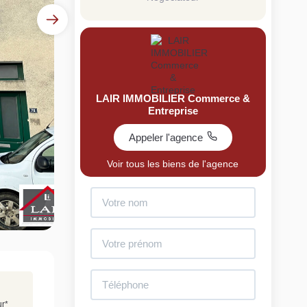
LAIR IMMOBILIER Commerce &
Entreprise
uit
Appeler l'agence
imez votre bien en ligne.
Voir tous les biens de l'agence
ide et gratuit, recevez votre estimation en
lques clics.
Estimer mon bien maintenant
ur
*