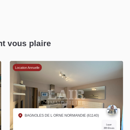
nt vous plaire
Location Annuelle
BAGNOLES DE L ORNE NORMANDIE (61140)
Loyer
395 €/mois