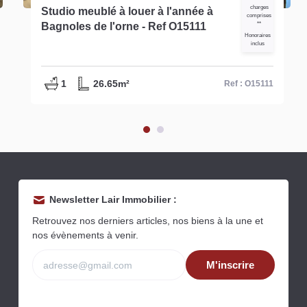
charges
Studio meublé à louer à l'année à
comprises
Bagnoles de l'orne - Ref O15111
**
Honoraires
inclus
1
26.65m²
Ref : O15111
Newsletter Lair Immobilier :
Retrouvez nos derniers articles, nos biens à la une et
nos évènements à venir.
M'inscrire