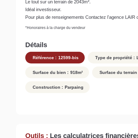
Le tout sur un terrain de 2043m².
Idéal investisseur.
Pour plus de renseignements Contactez l'agence LAIR 
*
Honoraires à la charge du vendeur
Détails
Référence :
12599-bis
Type de propriété :
Surface du bien :
918
m²
Surface du terrain 
Construction :
Parpaing
Outils :
Les calculatrices financière