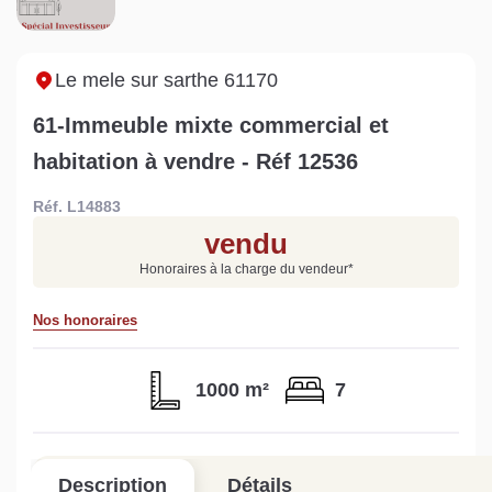
Sarthe pour booster sa
quelles sont les
m
vente
conséquences ?
P
Lire la suite
Lire la suite
L
Le mele sur sarthe 61170
61-Immeuble mixte commercial et
habitation à vendre - Réf 12536
Réf. L14883
Gratuit
vendu
Estimez votre bien en ligne.
Honoraires à la charge du vendeur
*
Rapide et gratuit, recevez votre estimation
en quelques clics.
Nos honoraires
Estimer mon bien maintenant
1000 m²
7
Description
Détails