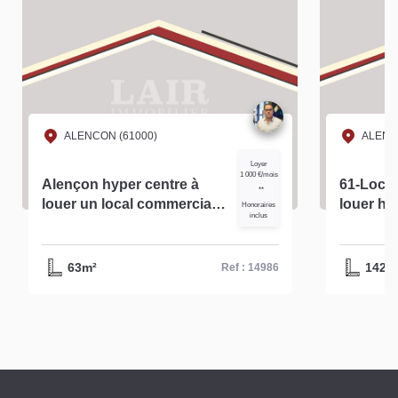
ALENCON (61000)
ALENC
Loyer
1 000 €/mois
Alençon hyper centre à
61-Local
**
louer un local commercial
louer hy
Honoraires
inclus
d'environ 63m² - réf-14986
d'Alenço
63m²
142m
Ref : 14986