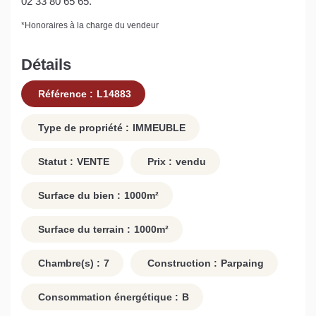
02 33 80 65 65.
*
Honoraires à la charge du vendeur
Détails
Référence :
L14883
Type de propriété :
IMMEUBLE
Statut :
VENTE
Prix :
vendu
Surface du bien :
1000
m²
Surface du terrain :
1000
m²
Chambre(s) :
7
Construction :
Parpaing
Consommation énergétique :
B