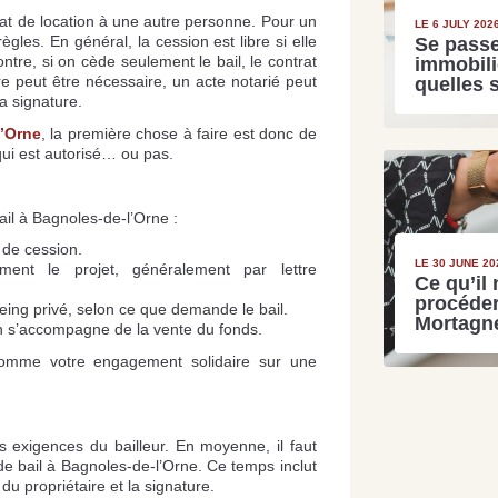
rat de location à une autre personne. Pour un
LE 6 JULY 202
gles. En général, la cession est libre si elle
Se passe
re, si on cède seulement le bail, le contrat
immobili
ire peut être nécessaire, un acte notarié peut
quelles 
a signature.
l’Orne
, la première chose à faire est donc de
qui est autorisé… ou pas.
ail à Bagnoles-de-l’Orne :
t de cession.
LE 30 JUNE 20
llement le projet, généralement par lettre
Ce qu’il 
procéder
seing privé, selon ce que demande le bail.
Mortagn
ion s’accompagne de la vente du fonds.
comme votre engagement solidaire sur une
 exigences du bailleur. En moyenne, il faut
de bail à Bagnoles-de-l’Orne. Ce temps inclut
du propriétaire et la signature.