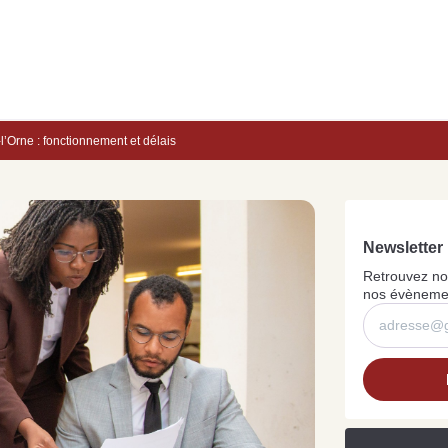
Biens exclusif
’Orne : fonctionnement et délais
NOS C
Con
pou
Newsletter 
Retrouvez nos
nos évènemen
Acquérir un immeuble
Investir pour la première
de rapport à Écouché-
P
fois à Saint-Pierre-des-
les-Vallées : quelles
d
Nids : guide d’achat
sont les démarches à
s
immobilier
entreprendre ?
s
Lire la suite
Lire la suite
Li