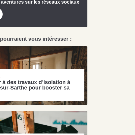
 aventures sur les réseaux sociaux
 pourraient vous intéresser :
uit
imez votre bien en ligne.
ide et gratuit, recevez votre estimation en
6
 à des travaux d’isolation à
lques clics.
sur-Sarthe pour booster sa
Estimer mon bien maintenant