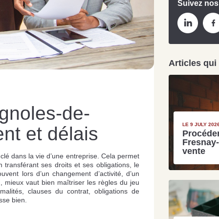
Suivez nos
Articles qui
Grat
agnoles-de-
Est
Rap
LE 9 JULY 202
nt et délais
Procéder
que
Fresnay-
vente
clé dans la vie d’une entreprise. Cela permet
 transférant ses droits et ses obligations, le
uvent lors d’un changement d’activité, d’un
n, mieux vaut bien maîtriser les règles du jeu
ormalités, clauses du contrat, obligations de
sse bien.