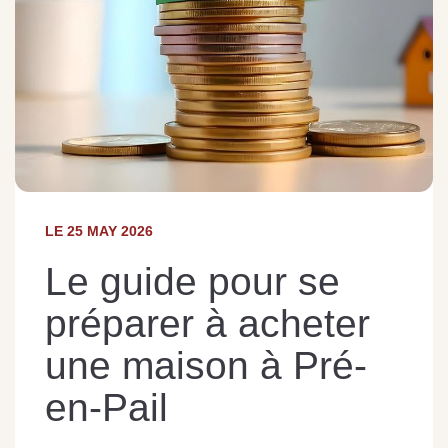
Sarthe pour booster sa
quelles sont les
m
vente
conséquences ?
P
Lire la suite
Lire la suite
L
Gratuit
LE 25 MAY 2026
Estimez votre bien en ligne.
Rapide et gratuit, recevez votre estimation
Le guide pour se
en quelques clics.
préparer à acheter
Estimer mon bien maintenant
une maison à Pré-
en-Pail