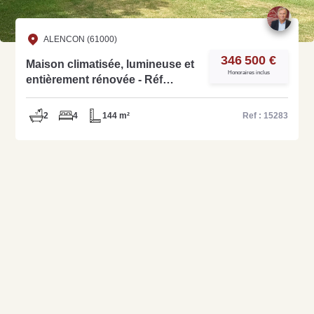
Estimer mon bien maintenant
ALENCON (61000)
346 500 €
Maison climatisée, lumineuse et
Honoraires inclus
entièrement rénovée - Réf
15283
2
4
144 m²
Ref : 15283