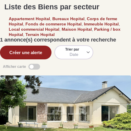
Liste des Biens par secteur
Appartement Hopital
,
Bureaux Hopital
,
Corps de ferme
de
Se passer d’une
Ce
Hopital
,
Fonds de commerce Hopital
,
Immeuble Hopital
,
Procéder à des travaux
estimation immobilière à
n
Local commercial Hopital
,
Maison Hopital
,
Parking / box
s
d’isolation à Fresnay-sur-
Bagnoles-de-l’Orne :
pr
Hopital
,
Terrain Hopital
Sarthe pour booster sa
quelles sont les
m
1 annonce(s) correspondent à votre recherche
vente
conséquences ?
P
Lire la suite
Lire la suite
L
Trier par
Créer une alerte
Date
Afficher carte
Gratuit
Estimez votre bien en ligne.
Rapide et gratuit, recevez votre estimation
en quelques clics.