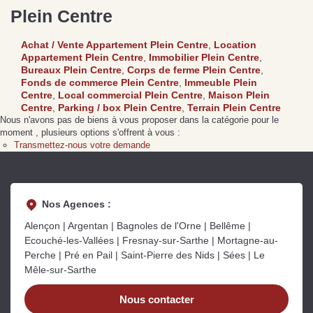
Plein Centre
Achat / Vente Appartement Plein Centre
,
Location
de
Se passer d’une
Ce
Appartement Plein Centre
,
Immobilier Plein Centre
,
Procéder à des travaux
estimation immobilière à
n
Bureaux Plein Centre
,
Corps de ferme Plein Centre
,
s
d’isolation à Fresnay-sur-
Bagnoles-de-l’Orne :
pr
Fonds de commerce Plein Centre
,
Immeuble Plein
Sarthe pour booster sa
quelles sont les
m
Centre
,
Local commercial Plein Centre
,
Maison Plein
vente
conséquences ?
P
Centre
,
Parking / box Plein Centre
,
Terrain Plein Centre
Lire la suite
Lire la suite
L
Nous n'avons pas de biens à vous proposer dans la catégorie pour le
moment , plusieurs options s'offrent à vous :
Transmettez-nous votre demande
Nos Agences :
Alençon | Argentan | Bagnoles de l'Orne | Bellême |
Gratuit
Ecouché-les-Vallées | Fresnay-sur-Sarthe | Mortagne-au-
Estimez votre bien en ligne.
Perche | Pré en Pail | Saint-Pierre des Nids | Sées | Le
Rapide et gratuit, recevez votre estimation
Mêle-sur-Sarthe
en quelques clics.
Nous contacter