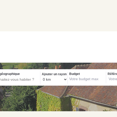
Biens exclusif
géographique
Budget
Référ
Ajouter un rayon
NOS C
Con
pou