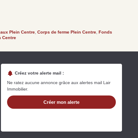
Se passer d’une
Ce qu’il
rocéder à des travaux
estimation immobilière à
néglige
’isolation à Fresnay-
Bagnoles-de-l’Orne :
procéde
ur-Sarthe pour booster
quelles sont les
maison 
a vente
conséquences ?
Perche
aux Plein Centre
,
Corps de ferme Plein Centre
,
Fonds
re la suite
Lire la suite
Lire la 
n Centre
Créez votre alerte mail :
Ne ratez aucune annonce grâce aux alertes mail Lair
Immobilier.
uit
Créer mon alerte
imez votre bien en ligne.
ide et gratuit, recevez votre estimation en
lques clics.
Estimer mon bien maintenant