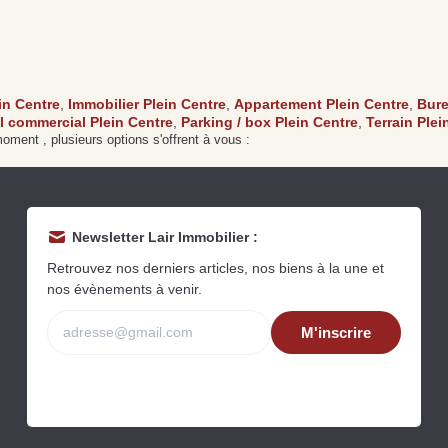
Acquérir un immeuble
Investir pour la première
de rapport à Écouché-
P
fois à Saint-Pierre-des-
les-Vallées : quelles
d
Nids : guide d’achat
sont les démarches à
s
immobilier
entreprendre ?
s
in Centre
,
Immobilier Plein Centre
,
Appartement Plein Centre
,
Bure
Lire la suite
Lire la suite
Li
l commercial Plein Centre
,
Parking / box Plein Centre
,
Terrain Plei
ment , plusieurs options s'offrent à vous :
Newsletter Lair Immobilier :
Retrouvez nos derniers articles, nos biens à la une et
nos évènements à venir.
Grat
M'inscrire
Est
Rap
que