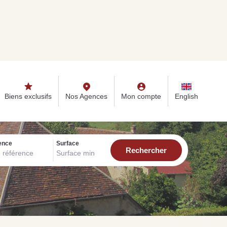
s
Nos Agences
Mon compte
English
Biens exclusifs
Nos Agences
Mon compte
English
ence
Surface
ONSEILS IMMO
seils immobiliers et actualités
r vous accompagner dans vos projets