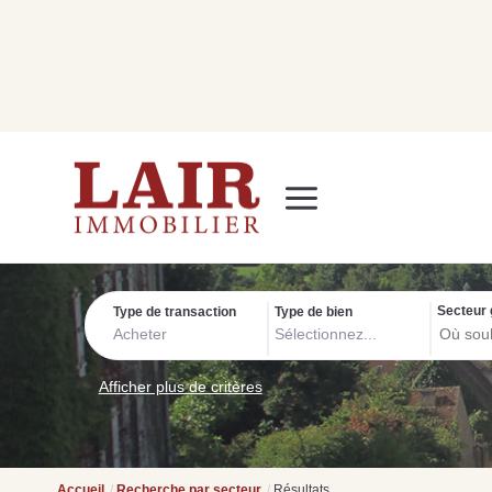
Immobilier
Nous découvrir
Nos services
Contact
SUIVEZ-NOUS SUR LES RÉSEAUX SOCIAUX
Nos actualités
Secteur 
Type de transaction
Type de bien
Acheter
Sélectionnez...
Afficher plus de critères
Accueil
Recherche par secteur
Résultats