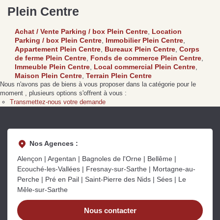
Plein Centre
Achat / Vente Parking / box Plein Centre
,
Location
de
Se passer d’une
Ce
Parking / box Plein Centre
,
Immobilier Plein Centre
,
Procéder à des travaux
estimation immobilière à
n
Appartement Plein Centre
,
Bureaux Plein Centre
,
Corps
s
d’isolation à Fresnay-sur-
Bagnoles-de-l’Orne :
pr
de ferme Plein Centre
,
Fonds de commerce Plein Centre
,
Sarthe pour booster sa
quelles sont les
m
Immeuble Plein Centre
,
Local commercial Plein Centre
,
vente
conséquences ?
P
Maison Plein Centre
,
Terrain Plein Centre
Lire la suite
Lire la suite
L
Nous n'avons pas de biens à vous proposer dans la catégorie pour le
moment , plusieurs options s'offrent à vous :
Transmettez-nous votre demande
Nos Agences :
Alençon | Argentan | Bagnoles de l'Orne | Bellême |
Gratuit
Ecouché-les-Vallées | Fresnay-sur-Sarthe | Mortagne-au-
Estimez votre bien en ligne.
Perche | Pré en Pail | Saint-Pierre des Nids | Sées | Le
Rapide et gratuit, recevez votre estimation
Mêle-sur-Sarthe
en quelques clics.
Nous contacter