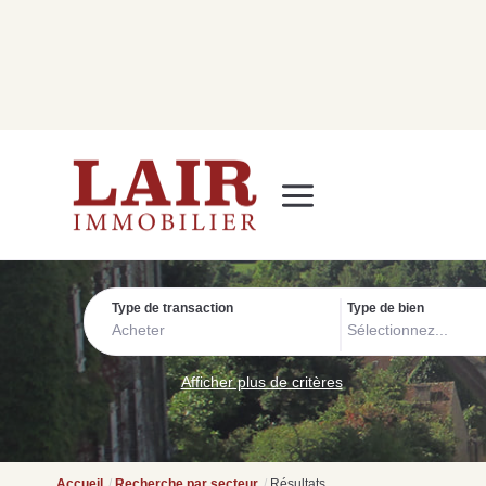
Immobilier
Nous découvrir
Nos services
Contact
SUIVEZ-NOUS SUR LES RÉSEAUX SOCIAUX
Nos actualités
Type de transaction
Type de bien
Acheter
Sélectionnez...
Afficher plus de critères
Accueil
Recherche par secteur
Résultats