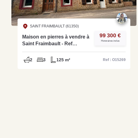
SAINT FRAIMBAULT (61350)
99 300 €
Maison en pierres à vendre à
Honoraires inclus
Saint Fraimbault - Ref
O15269
2
3
125 m²
Ref : O15269