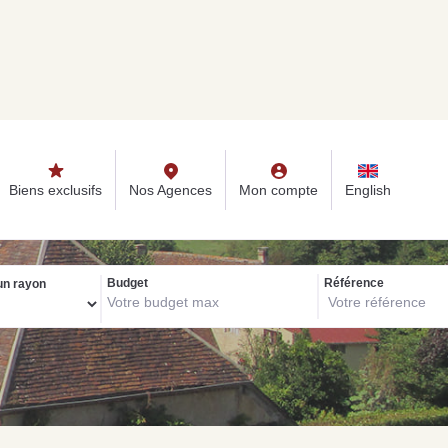
s
Nos Agences
Mon compte
English
Biens exclusifs
Nos Agences
Mon compte
English
Budget
Référence
un rayon
ONSEILS IMMO
seils immobiliers et actualités
r vous accompagner dans vos projets