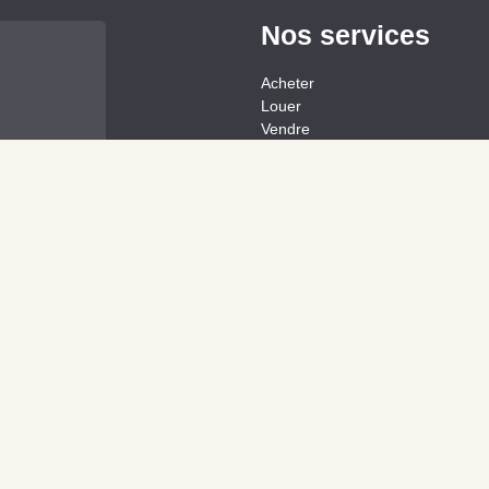
Nos services
Acheter
Louer
Vendre
Gestion
Estimation
Investir
Belles demeures
s
Commerces et entreprises
llême,
Liens pratiques
-Perche,
rthe ,
L'équipe
Nos Agences
Recrutement
Conseils Immo
Contact