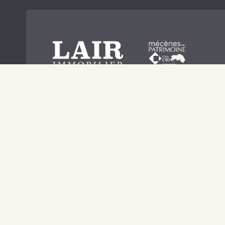
Agences Lair Immobilier
Acheter, vendre, louer, gérer un bien dans les meilleure
conditions. A Alençon, Argentan, Bagnoles de l'Orne, Be
Ecouché-les-Vallées, Fresnay-sur-Sarthe, Mortagne-au
Pré en Pail, Saint-Pierre des Nids, Sées, Le Mêle-sur-Sa
Lair Immobilier vous offre le service d'une équipe de
professionnels.
Contactez-nous !
SUIVEZ-NOUS SUR LES RÉSEAUX SOCIAUX