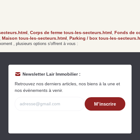
Acquérir un immeuble
Investir pour la première
de rapport à Écouché-
P
fois à Saint-Pierre-des-
les-Vallées : quelles
d
Nids : guide d’achat
sont les démarches à
s
immobilier
entreprendre ?
s
secteurs.html
,
Corps de ferme tous-les-secteurs.html
,
Fonds de co
Lire la suite
Lire la suite
Li
,
Maison tous-les-secteurs.html
,
Parking / box tous-les-secteurs.
ment , plusieurs options s'offrent à vous :
Newsletter Lair Immobilier :
Retrouvez nos derniers articles, nos biens à la une et
nos évènements à venir.
Grat
M'inscrire
Est
Rap
que