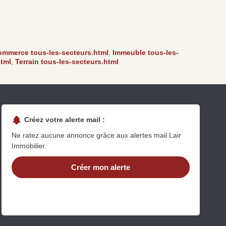
Se passer d’une
Ce qu’il
rocéder à des travaux
estimation immobilière à
néglige
’isolation à Fresnay-
Bagnoles-de-l’Orne :
procéde
ur-Sarthe pour booster
quelles sont les
maison 
a vente
conséquences ?
Perche
mmerce tous-les-secteurs.html
,
Immeuble tous-les-
re la suite
Lire la suite
Lire la 
html
,
Terrain tous-les-secteurs.html
Créez votre alerte mail :
Ne ratez aucune annonce grâce aux alertes mail Lair
Immobilier.
uit
Créer mon alerte
imez votre bien en ligne.
ide et gratuit, recevez votre estimation en
lques clics.
Estimer mon bien maintenant