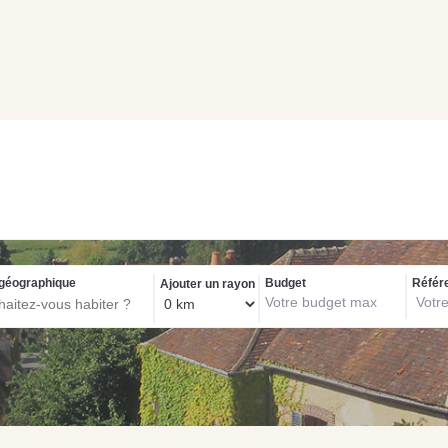
Biens exclusif
géographique
Budget
Référ
Ajouter un rayon
NOS C
Con
pou