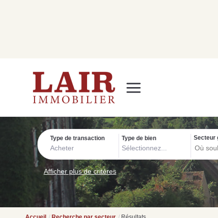
Immobilier
Nous découvrir
Nos services
Contact
SUIVEZ-NOUS SUR LES RÉSEAUX SOCIAUX
Nos actualités
Secteur 
Type de transaction
Type de bien
Acheter
Sélectionnez...
Afficher plus de critères
Accueil
Recherche par secteur
Résultats