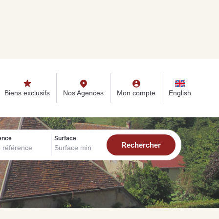
s
Nos Agences
Mon compte
English
Biens exclusifs
Nos Agences
Mon compte
English
ence
Surface
ONSEILS IMMO
seils immobiliers et actualités
r vous accompagner dans vos projets