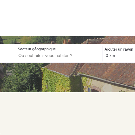
Biens exclusif
Secteur géographique
Ajouter un rayon
NOS C
Con
pou
Acquérir un immeuble
Investir pour la première
de rapport à Écouché-
P
fois à Saint-Pierre-des-
les-Vallées : quelles
d
Nids : guide d’achat
sont les démarches à
s
immobilier
entreprendre ?
s
e
Lire la suite
Lire la suite
Li