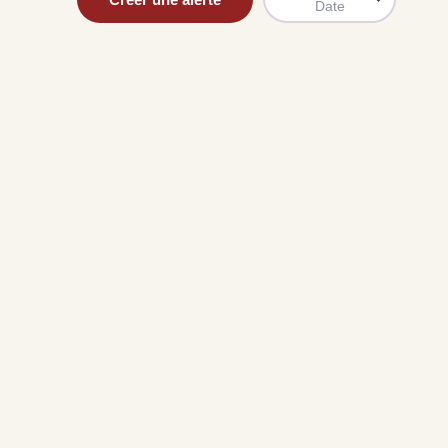
Date
uit
imez votre bien en ligne.
ide et gratuit, recevez votre estimation en
lques clics.
Estimer mon bien maintenant