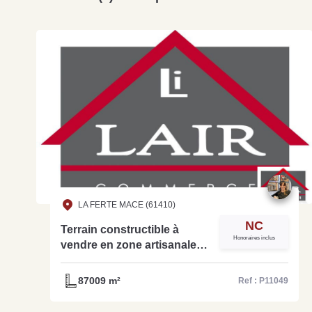
LA FERTE MACE (61410)
NC
Terrain constructible à
Honoraires inclus
vendre en zone artisanale -
P11049
87009 m²
Ref : P11049