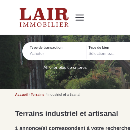
Immobilier
Nous découvrir
Nos services
Contact
SUIVEZ-NOUS SUR LES RÉSEAUX SOCIAUX
Nos actualités
Type de transaction
Type de bien
Acheter
Sélectionnez...
Afficher plus de critères
Accueil
Terrains
industriel et artisanal
Terrains industriel et artisanal
1 annonce(s) correspondent à votre recherch