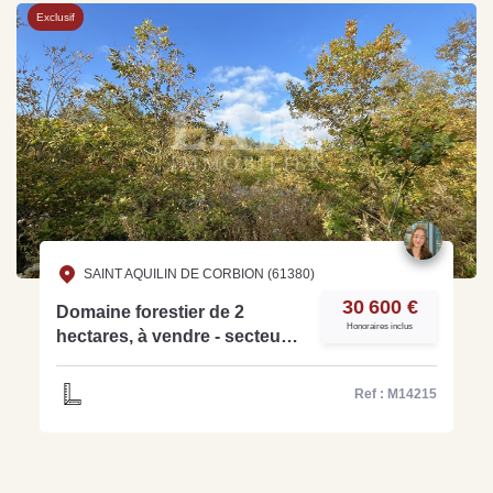
Exclusif
SAINT AQUILIN DE CORBION (61380)
30 600 €
Domaine forestier de 2
Honoraires inclus
hectares, à vendre - secteur
Soligny la Trappe, Réf
M14215
Ref : M14215