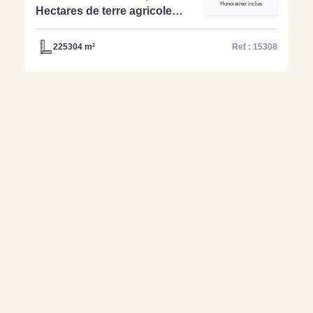
Honoraires inclus
Hectares de terre agricole
d'un seul tenant réf-15308
225304 m²
Ref : 15308