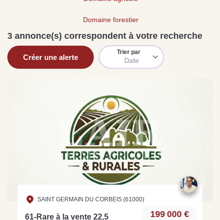
Sarthe pour booster sa
quelles sont les
m
vente
conséquences ?
P
Domaine forestier
Lire la suite
Lire la suite
L
3 annonce(s) correspondent à votre recherche
Trier par
Créer une alerte
Date
Gratuit
Estimez votre bien en ligne.
Rapide et gratuit, recevez votre estimation
en quelques clics.
Estimer mon bien maintenant
SAINT GERMAIN DU CORBEIS (61000)
199 000 €
61-Rare à la vente 22,5