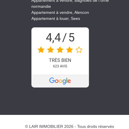
Appartement à vendre, Bagnoles de l orne
normandie
Appartement à vendre, Alencon
Appartement à louer, Sees
4,4
/
5
TRÈS BIEN
623
AVIS
© LAIR IMMOBILIER 2026 - Tous droits réservés