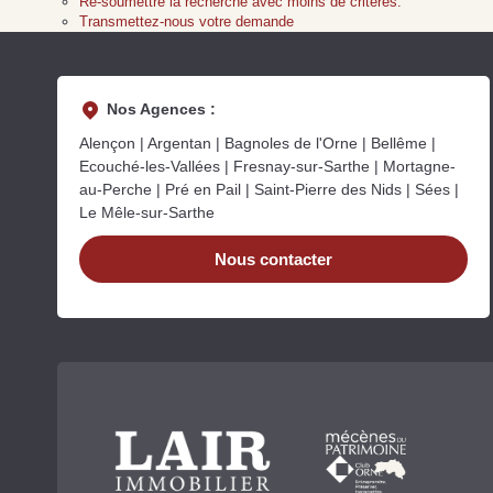
Re-soumettre la recherche avec moins de critères.
Transmettez-nous votre demande
Nos Agences :
Alençon | Argentan | Bagnoles de l'Orne | Bellême |
Ecouché-les-Vallées | Fresnay-sur-Sarthe | Mortagne-
au-Perche | Pré en Pail | Saint-Pierre des Nids | Sées |
Le Mêle-sur-Sarthe
Nous contacter