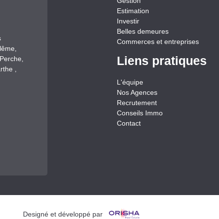
Gestion
Estimation
Investir
Belles demeures
s
Commerces et entreprises
llême,
Liens pratiques
-Perche,
rthe ,
L'équipe
Nos Agences
Recrutement
Conseils Immo
Contact
Designé et développé par