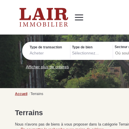
Immobilier
Nous découvrir
Nos services
Contact
SUIVEZ-NOUS SUR LES RÉSEAUX SOCIAUX
Nos actualités
Secteur 
Type de transaction
Type de bien
Acheter
Sélectionnez...
Afficher plus de critères
Accueil
Terrains
Terrains
Nous n'avons pas de biens à vous proposer dans la catégorie Terrain