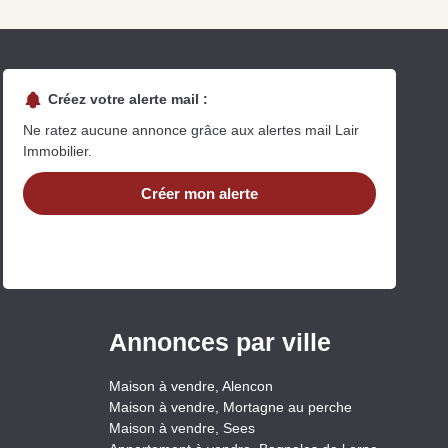
Créez votre alerte mail :
Ne ratez aucune annonce grâce aux alertes mail Lair
Immobilier.
Créer mon alerte
uit
imez votre bien en ligne.
ide et gratuit, recevez votre estimation en
lques clics.
Estimer mon bien maintenant
Annonces par ville
Maison à vendre, Alencon
Maison à vendre, Mortagne au perche
Maison à vendre, Sees