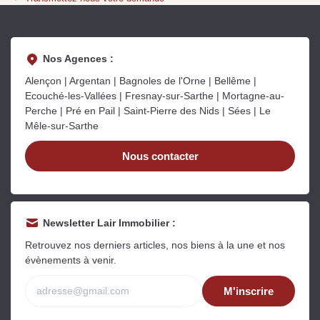
Sarthe pour booster sa
quelles sont les
m
vente
conséquences ?
P
Lire la suite
Lire la suite
L
Nos Agences :
Alençon | Argentan | Bagnoles de l'Orne | Bellême |
Ecouché-les-Vallées | Fresnay-sur-Sarthe | Mortagne-au-
Perche | Pré en Pail | Saint-Pierre des Nids | Sées | Le
Mêle-sur-Sarthe
Gratuit
Nous contacter
Estimez votre bien en ligne.
Rapide et gratuit, recevez votre estimation
en quelques clics.
Newsletter Lair Immobilier :
Estimer mon bien maintenant
Retrouvez nos derniers articles, nos biens à la une et nos
évènements à venir.
M'inscrire