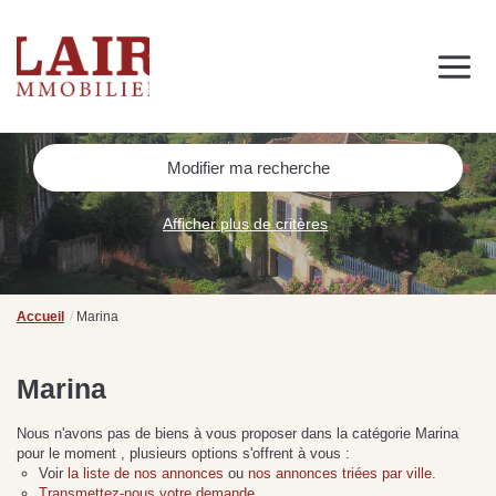
Immobilier
Nous découvrir
Nos services
Contact
SUIVEZ-NOUS SUR LES RÉSEAUX SOCIAUX
Modifier ma recherche
Nos actualités
Afficher plus de critères
NOS CONSEILS IMMO
Conseils immobiliers et actualités
Accueil
Marina
pour vous accompagner dans vos projets
Marina
Nous n'avons pas de biens à vous proposer dans la catégorie Marina
de
Se passer d’une
Ce
pour le moment , plusieurs options s'offrent à vous :
Procéder à des travaux
estimation immobilière à
n
Voir
la liste de nos annonces
ou
nos annonces triées par ville.
s
d’isolation à Fresnay-sur-
Bagnoles-de-l’Orne :
pr
Transmettez-nous votre demande