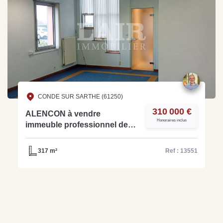
CONDE SUR SARTHE (61250)
310 000 €
ALENCON à vendre
Honoraires inclus
immeuble professionnel de
317m² - réf: 13551
317 m²
Ref : 13551