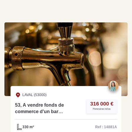
LAVAL (53000)
316 000 €
53, A vendre fonds de
Honoraires inclus
commerce d'un bar
d'ambiance idéalement situé
en zone commerciale -ref:
330 m²
Ref : 14881A
14881A