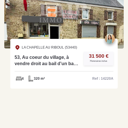
LA CHAPELLE AU RIBOUL (53440)
31 500 €
53, Au coeur du village, à
Honoraires inclus
vendre droit au bail d'un bar/
restaurant avec licence IV -
ref: 14220A
4
320 m²
Ref : 14220A