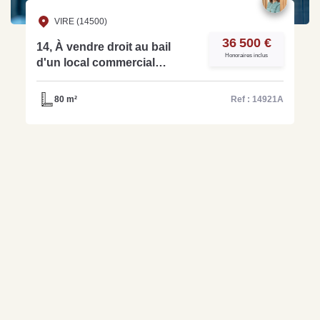
VIRE (14500)
36 500 €
14, À vendre droit au bail
Honoraires inclus
d'un local commercial
idéalement placé au coeur de
ville - Ref : 14921A
80 m²
Ref : 14921A