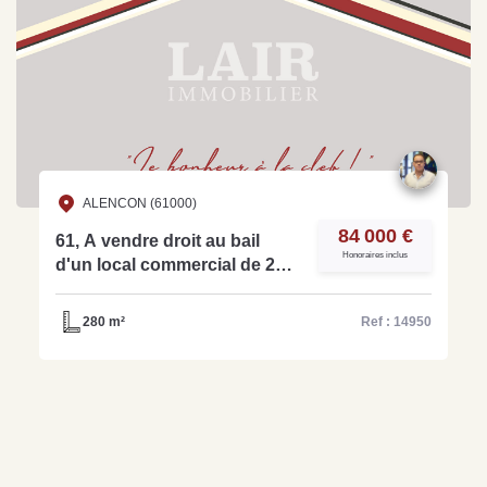
ALENCON (61000)
84 000 €
61, A vendre droit au bail
Honoraires inclus
d'un local commercial de 280
m² idéalement situé en zone
commerciale -réf: 14950
280 m²
Ref : 14950