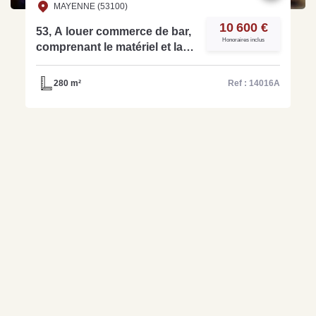
MAYENNE (53100)
10 600 €
53, A louer commerce de bar,
Honoraires inclus
comprenant le matériel et la
licence IV sur Mayenne -ref:
14016A
280 m²
Ref : 14016A