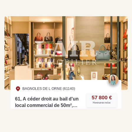
BAGNOLES DE L ORNE (61140)
57 800 €
61, A céder droit au bail d'un
Honoraires inclus
local commercial de 50m²,
très bien situé dans une ville
touristique du département -
50 m²
Ref : 12020A
ref: 12020A