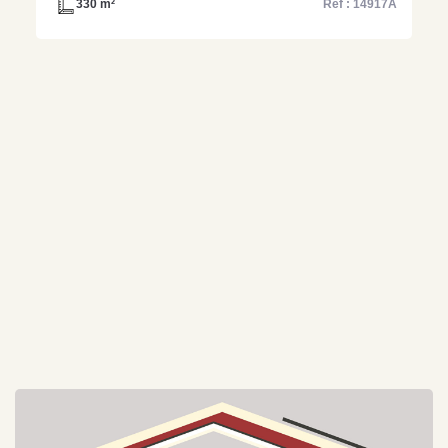
330 m²
Ref : 14917A
commerciale -ref: 14917A