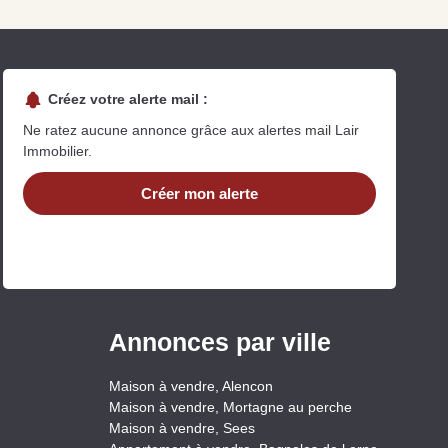
Créez votre alerte mail :
Ne ratez aucune annonce grâce aux alertes mail Lair
Immobilier.
Créer mon alerte
uit
imez votre bien en ligne.
ide et gratuit, recevez votre estimation en
lques clics.
Estimer mon bien maintenant
Annonces par ville
Maison à vendre, Alencon
Maison à vendre, Mortagne au perche
Maison à vendre, Sees