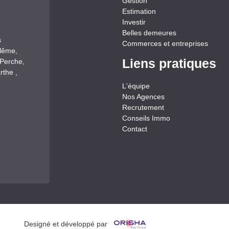
Gestion
Estimation
Investir
Belles demeures
s
Commerces et entreprises
llême,
Liens pratiques
-Perche,
rthe ,
L'équipe
Nos Agences
Recrutement
Conseils Immo
Contact
Designé et développé par