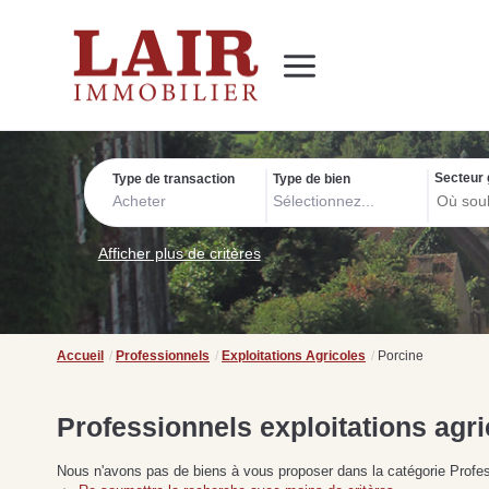
Immobilier
Nous découvrir
Nos services
Contact
SUIVEZ-NOUS SUR LES RÉSEAUX SOCIAUX
Nos actualités
Secteur 
Type de transaction
Type de bien
Acheter
Sélectionnez...
Afficher plus de critères
Accueil
Professionnels
Exploitations Agricoles
Porcine
Professionnels exploitations agr
Nous n'avons pas de biens à vous proposer dans la catégorie Profess