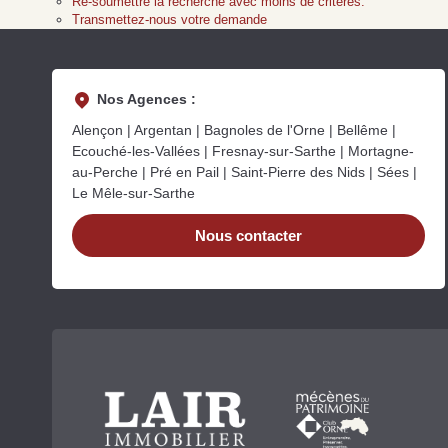
Re-soumettre la recherche avec moins de critères.
Transmettez-nous votre demande
Nos Agences :
Alençon | Argentan | Bagnoles de l'Orne | Bellême |
Ecouché-les-Vallées | Fresnay-sur-Sarthe | Mortagne-
au-Perche | Pré en Pail | Saint-Pierre des Nids | Sées |
Le Mêle-sur-Sarthe
Nous contacter