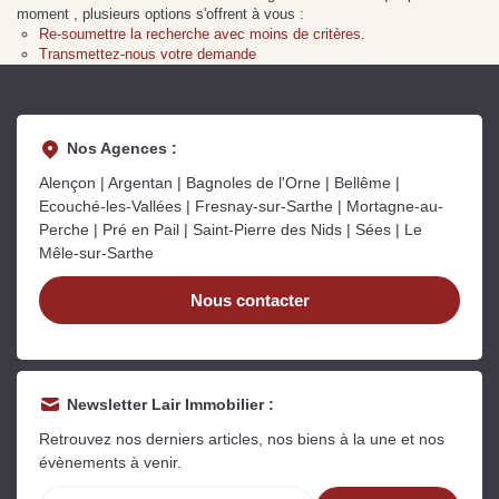
Sarthe pour booster sa
quelles sont les
m
moment , plusieurs options s'offrent à vous :
vente
conséquences ?
P
Re-soumettre la recherche avec moins de critères.
Lire la suite
Lire la suite
L
Transmettez-nous votre demande
Nos Agences :
Alençon | Argentan | Bagnoles de l'Orne | Bellême |
Ecouché-les-Vallées | Fresnay-sur-Sarthe | Mortagne-au-
Gratuit
Perche | Pré en Pail | Saint-Pierre des Nids | Sées | Le
Mêle-sur-Sarthe
Estimez votre bien en ligne.
Rapide et gratuit, recevez votre estimation
Nous contacter
en quelques clics.
Estimer mon bien maintenant
Newsletter Lair Immobilier :
Retrouvez nos derniers articles, nos biens à la une et nos
évènements à venir.