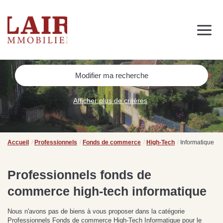
Immobilier
Nous découvrir
Nos services
Contact
SUIVEZ-NOUS SUR LES RÉSEAUX SOCIAUX
Modifier ma recherche
Nos actualités
Afficher plus de critères
NOS CONSEILS IMMO
Conseils immobiliers et actualités
Accueil
Professionnels
Fonds de commerce
High-Tech
Informatique
pour vous accompagner dans vos projets
Professionnels fonds de
commerce high-tech informatique
de
Se passer d’une
Ce
Procéder à des travaux
estimation immobilière à
n
Nous n'avons pas de biens à vous proposer dans la catégorie
s
d’isolation à Fresnay-sur-
Bagnoles-de-l’Orne :
pr
Professionnels Fonds de commerce High-Tech Informatique pour le