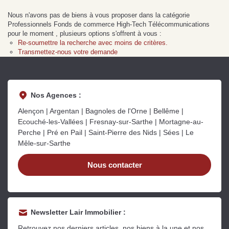
Sarthe pour booster sa
quelles sont les
m
Nous n'avons pas de biens à vous proposer dans la catégorie
vente
conséquences ?
P
Lire la suite
Lire la suite
L
Professionnels Fonds de commerce High-Tech Télécommunications
pour le moment , plusieurs options s'offrent à vous :
Re-soumettre la recherche avec moins de critères.
Transmettez-nous votre demande
Nos Agences :
Gratuit
Alençon | Argentan | Bagnoles de l'Orne | Bellême |
Estimez votre bien en ligne.
Ecouché-les-Vallées | Fresnay-sur-Sarthe | Mortagne-au-
Perche | Pré en Pail | Saint-Pierre des Nids | Sées | Le
Rapide et gratuit, recevez votre estimation
Mêle-sur-Sarthe
en quelques clics.
Nous contacter
Estimer mon bien maintenant
Newsletter Lair Immobilier :
Retrouvez nos derniers articles, nos biens à la une et nos